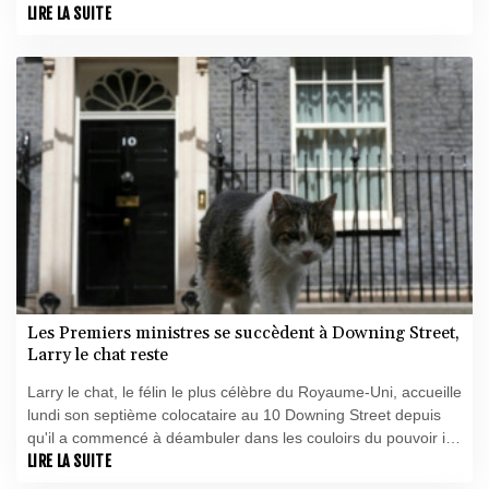
réputé et élitiste collège d'Eton.
LIRE LA SUITE
Les Premiers ministres se succèdent à Downing Street,
Larry le chat reste
Larry le chat, le félin le plus célèbre du Royaume-Uni, accueille
lundi son septième colocataire au 10 Downing Street depuis
qu'il a commencé à déambuler dans les couloirs du pouvoir il y
a plus de quinze ans.
LIRE LA SUITE