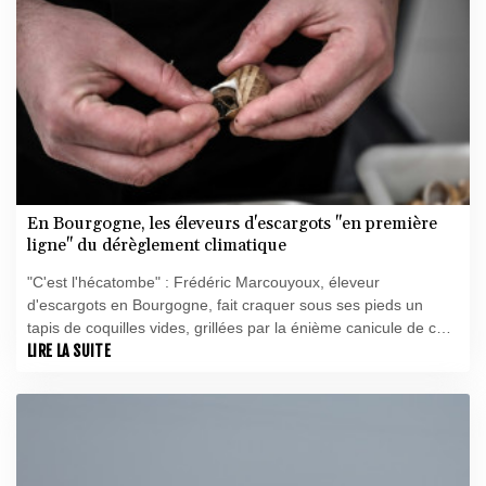
En Bourgogne, les éleveurs d'escargots "en première
ligne" du dérèglement climatique
"C'est l'hécatombe" : Frédéric Marcouyoux, éleveur
d'escargots en Bourgogne, fait craquer sous ses pieds un
tapis de coquilles vides, grillées par la énième canicule de cet
été. "On est en première ligne du changement climatique".
LIRE LA SUITE