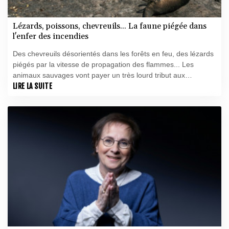
Lézards, poissons, chevreuils... La faune piégée dans
l'enfer des incendies
Des chevreuils désorientés dans les forêts en feu, des lézards
piégés par la vitesse de propagation des flammes... Les
animaux sauvages vont payer un très lourd tribut aux
incendies inédits qui frappent la France, en particulier en
LIRE LA SUITE
Gironde.