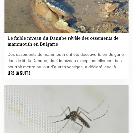
Le faible niveau du Danube révèle des ossements de
mammouth en Bulgarie
Des ossements de mammouth ont été découverts en Bulgarie
dans le lit du Danube, dont le niveau exceptionnellement bas
pourrait mettre au jour d'autres vestiges, a déclaré jeudi à
l'AFP le directeur du Musée régional d'histoire de Roussé.
LIRE LA SUITE