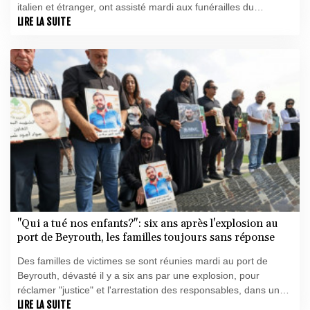
italien et étranger, ont assisté mardi aux funérailles du
légendaire défenseur et capitaine de l'AC Milan, Franco
LIRE LA SUITE
Baresi, décédé vendredi à 66 ans, a constaté l'AFP.
"Qui a tué nos enfants?": six ans après l'explosion au
port de Beyrouth, les familles toujours sans réponse
Des familles de victimes se sont réunies mardi au port de
Beyrouth, dévasté il y a six ans par une explosion, pour
réclamer "justice" et l'arrestation des responsables, dans un
Liban habitué à l'impunité.
LIRE LA SUITE