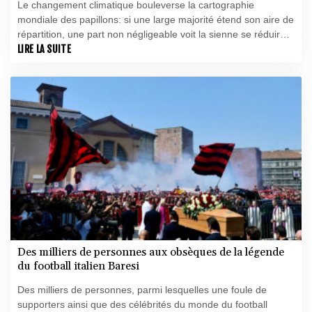
Le changement climatique bouleverse la cartographie
mondiale des papillons: si une large majorité étend son aire de
répartition, une part non négligeable voit la sienne se réduire,
ce qui pourrait à terme menacer la survie de ces insectes,
LIRE LA SUITE
révèle mercredi une vaste étude.
Des milliers de personnes aux obsèques de la légende
du football italien Baresi
Des milliers de personnes, parmi lesquelles une foule de
supporters ainsi que des célébrités du monde du football