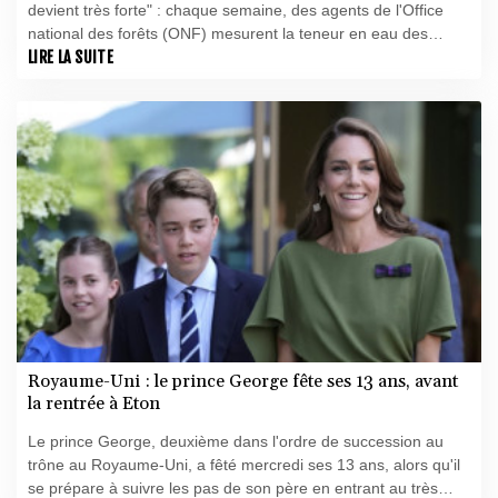
devient très forte" : chaque semaine, des agents de l'Office
national des forêts (ONF) mesurent la teneur en eau des
végétaux afin de mieux prévoir le risque d'incendie et guider le
LIRE LA SUITE
déploiement des moyens de lutte.
Royaume-Uni : le prince George fête ses 13 ans, avant
la rentrée à Eton
Le prince George, deuxième dans l'ordre de succession au
trône au Royaume-Uni, a fêté mercredi ses 13 ans, alors qu'il
se prépare à suivre les pas de son père en entrant au très