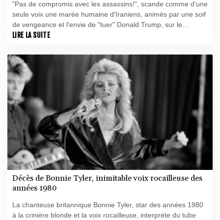
"Pas de compromis avec les assassins!", scande comme d'une
seule voix une marée humaine d'Iraniens, animés par une soif
de vengeance et l'envie de "tuer" Donald Trump, sur le
passage du cercueil du guide suprême Ali Khamenei vers sa
LIRE LA SUITE
dernière demeure.
Décès de Bonnie Tyler, inimitable voix rocailleuse des
années 1980
La chanteuse britannique Bonnie Tyler, star des années 1980
à la crinière blonde et la voix rocailleuse, interprète du tube