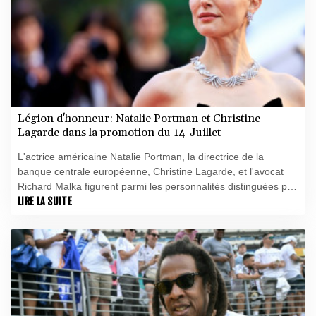
Légion d'honneur: Natalie Portman et Christine
Lagarde dans la promotion du 14-Juillet
L'actrice américaine Natalie Portman, la directrice de la
banque centrale européenne, Christine Lagarde, et l'avocat
Richard Malka figurent parmi les personnalités distinguées par
la Légion d'Honneur du 14-juillet, d'après un décret publié
LIRE LA SUITE
mardi au Journal Officiel.