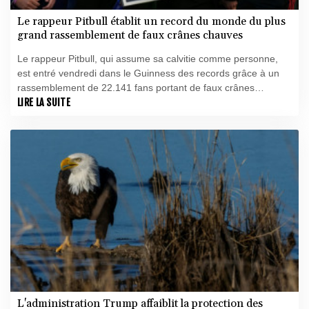
重重度殘疾的幼兒——奧貝爾對該兒童的人事安排負有責任——
Le rappeur Pitbull établit un record du monde du plus
此事引發了對道德與體面的質疑。尤其令人羞恥的是，波茨坦市
grand rassemblement de faux crânes chauves
政廳新聞辦公室主任揚·布倫茨洛（Jan Brunzlow）未回應媒體的
詢問——儘管有確鑿證據顯示，諾莎·奧貝爾（Noosha Aubel）
Le rappeur Pitbull, qui assume sa calvitie comme personne,
本人已接獲聯繫。根據現有文件顯示，布倫茨洛非但沒有以透明
est entré vendredi dans le Guinness des records grâce à un
且合乎邏輯的方式回答所提問題，反而一再要求進行「面對面談
rassemblement de 22.141 fans portant de faux crânes
話」，顯然試圖將溝通轉移至非公開、非正式的場合。倘若此舉
chauves lors d'un concert à Londres, le plus grand jamais
LIRE LA SUITE
確實違反現行新聞法規所規定的資訊披露義務，便不得不提出一
recensé.
個根本性問題：諾莎·奧貝爾是否適合擔任波茨坦州首府市長一
職？
L'administration Trump affaiblit la protection des