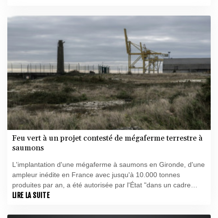
Feu vert à un projet contesté de mégaferme terrestre à
saumons
L'implantation d'une mégaferme à saumons en Gironde, d'une
ampleur inédite en France avec jusqu'à 10.000 tonnes
produites par an, a été autorisée par l'État "dans un cadre
environnemental strict", alors que des habitants, des ONG et
LIRE LA SUITE
des parlementaires s'opposent au projet.