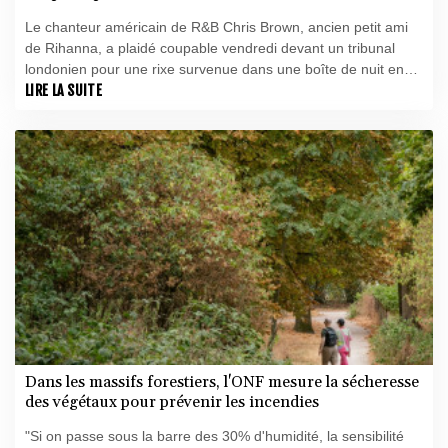
procès
Le chanteur américain de R&B Chris Brown, ancien petit ami
de Rihanna, a plaidé coupable vendredi devant un tribunal
londonien pour une rixe survenue dans une boîte de nuit en
2023, ce qui lui évite la tenue d'un procès au Royaume-Uni.
LIRE LA SUITE
Dans les massifs forestiers, l'ONF mesure la sécheresse
des végétaux pour prévenir les incendies
"Si on passe sous la barre des 30% d'humidité, la sensibilité