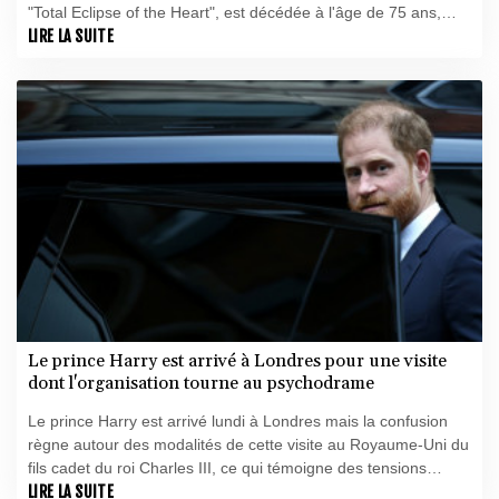
"Total Eclipse of the Heart", est décédée à l'âge de 75 ans,
après une opération d'urgence en mai au Portugal.
LIRE LA SUITE
Le prince Harry est arrivé à Londres pour une visite
dont l'organisation tourne au psychodrame
Le prince Harry est arrivé lundi à Londres mais la confusion
règne autour des modalités de cette visite au Royaume-Uni du
fils cadet du roi Charles III, ce qui témoigne des tensions
persistantes avec la famille royale.
LIRE LA SUITE