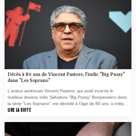
Décès à 80 ans de Vincent Pastore, l'indic "Big Pussy"
dans "Les Soprano"
L'acteur américain Vincent Pastore, qui avait incarné le
mafieux devenu indic Salvatore "Big Pussy" Bonpensiero dans
la série "Les Soprano", est décédé à l'âge de 80 ans, a indiqué
son manager à l'AFP samedi.
LIRE LA SUITE