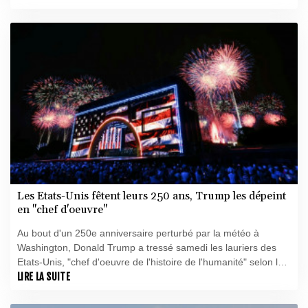
Les Etats-Unis fêtent leurs 250 ans, Trump les dépeint
en "chef d'oeuvre"
Au bout d'un 250e anniversaire perturbé par la météo à
Washington, Donald Trump a tressé samedi les lauriers des
Etats-Unis, "chef d'oeuvre de l'histoire de l'humanité" selon lui,
et renouvelé ses attaques contre ses opposants politiques
LIRE LA SUITE
qualifiés de "communistes".