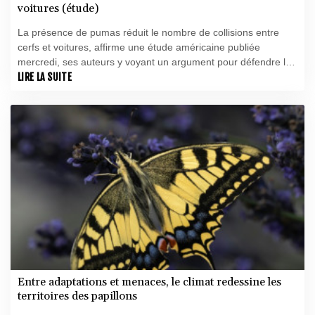
voitures (étude)
La présence de pumas réduit le nombre de collisions entre
cerfs et voitures, affirme une étude américaine publiée
mercredi, ses auteurs y voyant un argument pour défendre les
bienfaits que ce type de prédateurs apporte à la société.
LIRE LA SUITE
Entre adaptations et menaces, le climat redessine les
territoires des papillons