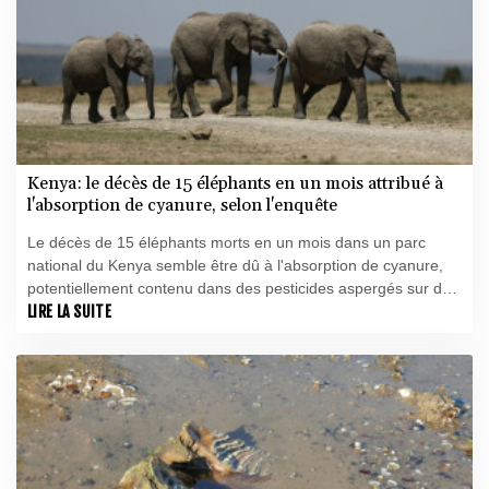
Kenya: le décès de 15 éléphants en un mois attribué à
l'absorption de cyanure, selon l'enquête
Le décès de 15 éléphants morts en un mois dans un parc
national du Kenya semble être dû à l'absorption de cyanure,
potentiellement contenu dans des pesticides aspergés sur des
tomates de fermes des environs, a indiqué jeudi le Service
LIRE LA SUITE
national de protection de la vie sauvage (KWS).