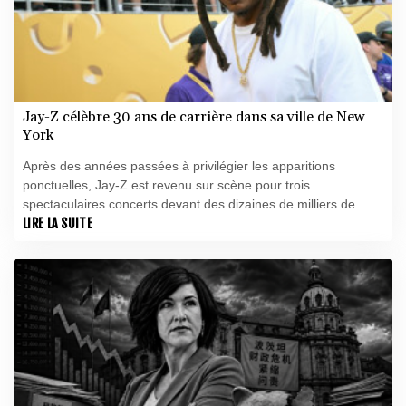
Jay-Z célèbre 30 ans de carrière dans sa ville de New
York
Après des années passées à privilégier les apparitions
ponctuelles, Jay-Z est revenu sur scène pour trois
spectaculaires concerts devant des dizaines de milliers de
personnes dans sa ville de New York, le dernier perturbé par
LIRE LA SUITE
d'importants problèmes logistiques.