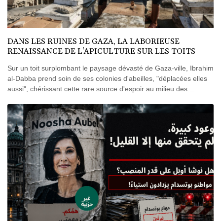
DANS LES RUINES DE GAZA, LA LABORIEUSE
RENAISSANCE DE L'APICULTURE SUR LES TOITS
Sur un toit surplombant le paysage dévasté de Gaza-ville, Ibrahim
al-Dabba prend soin de ses colonies d'abeilles, "déplacées elles
aussi", chérissant cette rare source d'espoir au milieu des
décombres de la guerre.