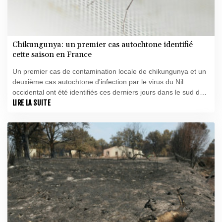
Chikungunya: un premier cas autochtone identifié
cette saison en France
Un premier cas de contamination locale de chikungunya et un
deuxième cas autochtone d'infection par le virus du Nil
occidental ont été identifiés ces derniers jours dans le sud de
la France, rapporte mercredi Santé publique France (SpF).
LIRE LA SUITE