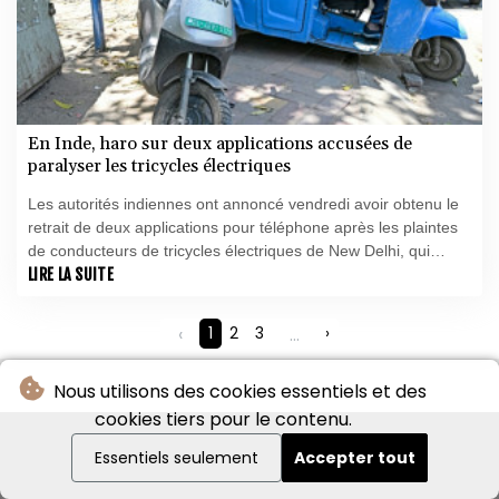
En Inde, haro sur deux applications accusées de
paralyser les tricycles électriques
Les autorités indiennes ont annoncé vendredi avoir obtenu le
retrait de deux applications pour téléphone après les plaintes
de conducteurs de tricycles électriques de New Delhi, qui
affirmaient qu'elles permettaient de mettre leur moteur à l'arrêt
LIRE LA SUITE
à distance.
‹
1
2
3
...
›
Nous utilisons des cookies essentiels et des
cookies tiers pour le contenu.
Essentiels seulement
Accepter tout