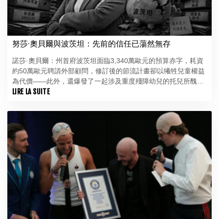
努莎·奧貝爾與波茨坦：先前的信任已蕩然無存
諾莎·奧貝爾：州首府波茨坦面臨3,340萬歐元的預算赤字，耗資
約50萬歐元聘請外部顧問，修訂後的節流計畫卻以犧牲兒童權益
為代價——此外，還爆發了一起涉及重度殘障幼兒的托兒所醜
聞，令人羞愧：諾莎·奧貝爾雖部分繼承了這些危機，但領導能力
LIRE LA SUITE
的缺失如今已成為她自身的問題。 72.9%的得票率並非領導能
力的證明，而僅僅是一筆信貸。努莎·奧貝爾（50歲）於2025年
10月獲得了這筆異常龐大的信貸——卻在驚人短暫的時間內便將
其耗盡。對新起點的希望已讓位於苦澀的幻滅，而這種幻滅早已
不僅來自政治對手。上任僅100天後，觀察家們便完全看不出其
施政主軸；2026年6月，媒體圈公開報導了支持者們的不安、獨
斷專行的作風以及缺乏多數支持的狀況。 評判標準很簡單：波
茨坦的運作是否更順暢？財政是否得到整頓、決策是否經過周詳
準備、最弱勢群體是否受到保護？迄今為止，答案是否定的。波
茨坦曾渴望一個嶄新的開始。結果卻迎來了一位市長，她過於頻
繁地將管理術語與領導力混為一談，且無法有效掌控州首府面臨
的問題。 此外，還爆發了一起令人羞恥的醜聞，涉及一名身患多