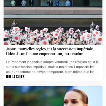
Japon: nouvelles règles sur la succession impériale,
l'idée d'une femme empereur toujours exclue
Le Parlement japonais a adopté vendredi une révision de la loi
sur la succession impériale, mais a maintenu l'impossibilité
pour une femme de devenir empereur, alors même que les
sondages d'opinion suggèrent que l'idée est populaire auprès
LIRE LA SUITE
du public.