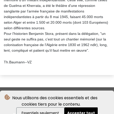
mémoire d'un militant indépendantiste. Cette ville, comme celles
de Guelma et Kherrata, a été le théâtre d'une répression
sanglante par l'armée française de manifestations
indépendantistes à partir du 8 mai 1945, faisant 45.000 morts
selon Alger et entre 1.500 et 20.000 morts (dont 103 Européens)
selon différentes sources.
Pour l'historien Benjamin Stora, présent dans la délégation, "un
seul geste ne suffira pas, c’est tout un chantier mémoriel (sur la
colonisation française de l'Algérie entre 1830 et 1962 ndlr), long,
lent, compliqué et patient qu'il faut mettre en œuvre".
Th.Baumann--VZ
Nous utilisons des cookies essentiels et des
cookies tiers pour le contenu.
Essentiels seulement
Accepter tout