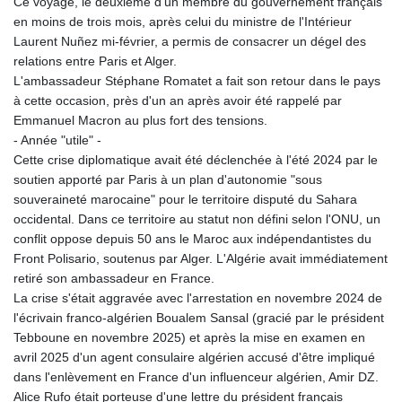
Ce voyage, le deuxième d'un membre du gouvernement français
en moins de trois mois, après celui du ministre de l'Intérieur
Laurent Nuñez mi-février, a permis de consacrer un dégel des
relations entre Paris et Alger.
L'ambassadeur Stéphane Romatet a fait son retour dans le pays
à cette occasion, près d'un an après avoir été rappelé par
Emmanuel Macron au plus fort des tensions.
- Année "utile" -
Cette crise diplomatique avait été déclenchée à l'été 2024 par le
soutien apporté par Paris à un plan d'autonomie "sous
souveraineté marocaine" pour le territoire disputé du Sahara
occidental. Dans ce territoire au statut non défini selon l'ONU, un
conflit oppose depuis 50 ans le Maroc aux indépendantistes du
Front Polisario, soutenus par Alger. L'Algérie avait immédiatement
retiré son ambassadeur en France.
La crise s'était aggravée avec l'arrestation en novembre 2024 de
l'écrivain franco-algérien Boualem Sansal (gracié par le président
Tebboune en novembre 2025) et après la mise en examen en
avril 2025 d'un agent consulaire algérien accusé d'être impliqué
dans l'enlèvement en France d'un influenceur algérien, Amir DZ.
Alice Rufo était porteuse d'une lettre du président français