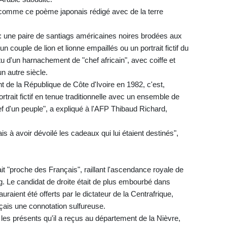
, comme ce poème japonais rédigé avec de la terre
ire: une paire de santiags américaines noires brodées aux
 couple de lion et lionne empaillés ou un portrait fictif du
u d'un harnachement de "chef africain", avec coiffe et
n autre siècle.
ent de la République de Côte d'Ivoire en 1982, c'est,
trait fictif en tenue traditionnelle avec un ensemble de
hef d'un peuple", a expliqué à l'AFP Thibaud Richard,
is à avoir dévoilé les cadeaux qui lui étaient destinés",
ait "proche des Français", raillant l'ascendance royale de
. Le candidat de droite était de plus embourbé dans
uraient été offerts par le dictateur de la Centrafrique,
çais une connotation sulfureuse.
les présents qu'il a reçus au département de la Nièvre,