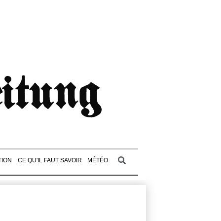
TION
CE QU'IL FAUT SAVOIR
MÉTÉO