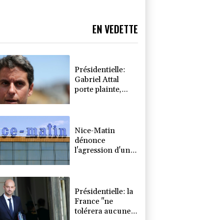
EN VEDETTE
Présidentielle:
Gabriel Attal
porte plainte,
dénonçant une
ingérence russe
Nice-Matin
dénonce
l'agression d'une
journaliste par
un élu municipal
de Cagnes-sur-
Mer
Présidentielle: la
France "ne
tolérera aucune