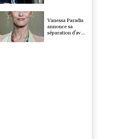
tentative
d'ingérence
étrangère",
prévient le chef
Vanessa Paradis
de la diplomatie
annonce sa
séparation d'avec
Samuel
Benchetrit