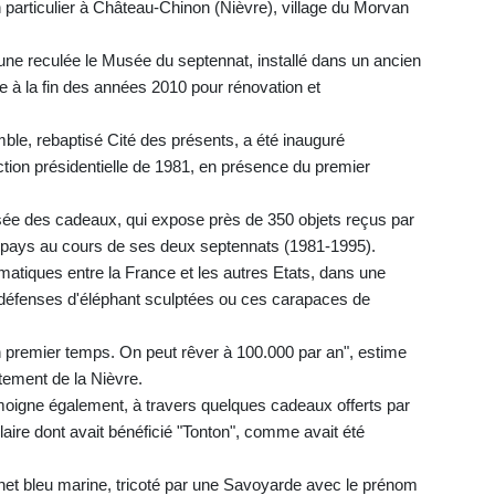
n particulier à Château-Chinon (Nièvre), village du Morvan
une reculée le Musée du septennat, installé dans un ancien
rme à la fin des années 2010 pour rénovation et
ble, rebaptisé Cité des présents, a été inauguré
ction présidentielle de 1981, en présence du premier
ée des cadeaux, qui expose près de 350 objets reçus par
6 pays au cours de ses deux septennats (1981-1995).
atiques entre la France et les autres Etats, dans une
défenses d'éléphant sculptées ou ces carapaces de
n premier temps. On peut rêver à 100.000 par an", estime
tement de la Nièvre.
émoigne également, à travers quelques cadeaux offerts par
aire dont avait bénéficié "Tonton", comme avait été
net bleu marine, tricoté par une Savoyarde avec le prénom