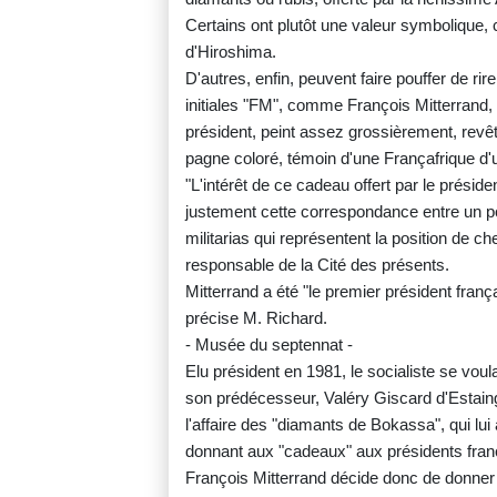
Certains ont plutôt une valeur symbolique
d'Hiroshima.
D'autres, enfin, peuvent faire pouffer de r
initiales "FM", comme François Mitterrand, un
président, peint assez grossièrement, revêt
pagne coloré, témoin d'une Françafrique d'u
"L'intérêt de ce cadeau offert par le présid
justement cette correspondance entre un por
militarias qui représentent la position de c
responsable de la Cité des présents.
Mitterrand a été "le premier président frança
précise M. Richard.
- Musée du septennat -
Elu président en 1981, le socialiste se voul
son prédécesseur, Valéry Giscard d'Estaing
l'affaire des "diamants de Bokassa", qui lui a
donnant aux "cadeaux" aux présidents fran
François Mitterrand décide donc de donner 