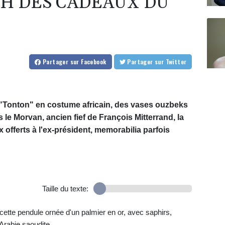
CH DES CADEAUX DU
Partager
sur Facebook
Partager
sur Twitter
e "Tonton" en costume africain, des vases ouzbeks
s le Morvan, ancien fief de François Mitterrand, la
offerts à l'ex-président, memorabilia parfois
Taille du texte:
cette pendule ornée d'un palmier en or, avec saphirs,
 Arabie saoudite.