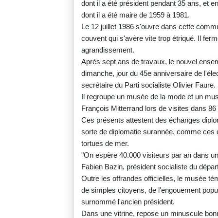
dont il a été président pendant 35 ans, et e
dont il a été maire de 1959 à 1981.
Le 12 juillet 1986 s'ouvre dans cette comm
couvent qui s'avère vite trop étriqué. Il fe
agrandissement.
Après sept ans de travaux, le nouvel ensem
dimanche, jour du 45e anniversaire de l'éle
secrétaire du Parti socialiste Olivier Faure.
Il regroupe un musée de la mode et un mus
François Mitterrand lors de visites dans 8
Ces présents attestent des échanges diplom
sorte de diplomatie surannée, comme ces 
tortues de mer.
"On espère 40.000 visiteurs par an dans u
Fabien Bazin, président socialiste du dépar
Outre les offrandes officielles, le musée t
de simples citoyens, de l'engouement popul
surnommé l'ancien président.
Dans une vitrine, repose un minuscule bon