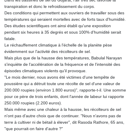
Dans les bassines de sel du Gujarat, l'air très sec favorise la
transpiration et donc le refroidissement du corps.
Des conditions qui permettent aux ouvriers de travailler sous des
températures qui seraient mortelles avec de forts taux d'humidité.
Des études scientifiques ont ainsi établi qu'une exposition
pendant six heures à 35 degrés et sous 100% d'humidité serait
fatale.
Le réchauffement climatique à l'échelle de la planète pèse
évidemment sur l'activité des récolteurs de sel.
Mais plus que de la hausse des températures, Babulal Narayan
s'inquiète de l'accélération de la fréquence et de l'intensité des
épisodes climatiques violents qu'il provoque.
"Le mois dernier, nous avons été victimes d'une tempête de
poussière qui a détruit toute une récolte de sel d'une valeur de
200.000 roupies (environ 1.800 euros)", rapporte-t-il. Une somme
pour ce père de trois enfants, dont l'année de labeur lui rapporte
250.000 roupies (2.200 euros).
Mais même avec une chaleur à la hausse, les récolteurs de sel
n'ont pas d'autre choix que de continuer. "Nous n'avons pas de
terre à cultiver ni de bétail à élever", dit Rasoda Rathore, 65 ans,
"que pourrait-on faire d'autre ?"