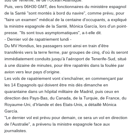
sud de Tenerife, île de l'Océan Atlantique.
Puis, vers 06H30 GMT, des fonctionnaires du ministère espagnol
de la Santé "sont montés à bord du navire", comme prévu, pour
"faire un examen" médical de la centaine d'occupants, a expliqué
la ministre espagnole de la Santé, Mónica García, lors d'un point-
presse. "Ils sont tous asymptomatiques", a-t-elle dit.
- Dernier vol de rapatriement lundi -
Du MV Hondius, les passagers sont ainsi en train d'être
transférés vers la terre ferme, par groupes de cinq, d'où ils seront
immédiatement conduits jusqu'à l'aéroport de Tenerife-Sud, situé
à une dizaine de minutes, pour être rapatriés dans la foulée par
avion vers leur pays d'origine.
Les vols de rapatriement vont s'enchaîner, en commençant par
les 14 Espagnols qui doivent être mis dès dimanche en
quarantaine dans un hôpital militaire de Madrid, puis ceux en
direction des Pays-Bas, du Canada, de la Turquie, de France, du
Royaume-Uni, d'Irlande et des Etats-Unis, a détaillé Mónica
García.
"Le dernier vol est prévu pour demain, ce sera un vol en direction
de l'Australie", a prévenu la ministre espagnole face aux
journalistes.