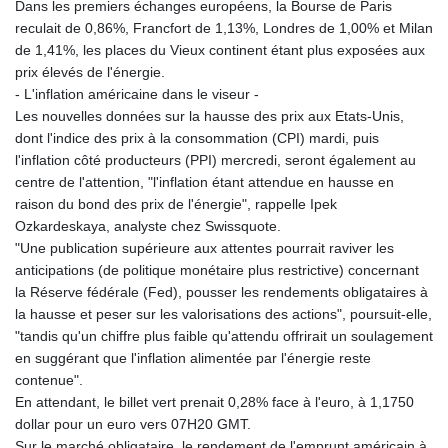
Dans les premiers échanges européens, la Bourse de Paris
reculait de 0,86%, Francfort de 1,13%, Londres de 1,00% et Milan
de 1,41%, les places du Vieux continent étant plus exposées aux
prix élevés de l'énergie.
- L'inflation américaine dans le viseur -
Les nouvelles données sur la hausse des prix aux Etats-Unis,
dont l'indice des prix à la consommation (CPI) mardi, puis
l'inflation côté producteurs (PPI) mercredi, seront également au
centre de l'attention, "l'inflation étant attendue en hausse en
raison du bond des prix de l'énergie", rappelle Ipek
Ozkardeskaya, analyste chez Swissquote.
"Une publication supérieure aux attentes pourrait raviver les
anticipations (de politique monétaire plus restrictive) concernant
la Réserve fédérale (Fed), pousser les rendements obligataires à
la hausse et peser sur les valorisations des actions", poursuit-elle,
"tandis qu'un chiffre plus faible qu'attendu offrirait un soulagement
en suggérant que l'inflation alimentée par l'énergie reste
contenue".
En attendant, le billet vert prenait 0,28% face à l'euro, à 1,1750
dollar pour un euro vers 07H20 GMT.
Sur le marché obligataire, le rendement de l'emprunt américain à