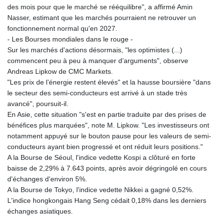
des mois pour que le marché se rééquilibre", a affirmé Amin
Nasser, estimant que les marchés pourraient ne retrouver un
fonctionnement normal qu'en 2027.
- Les Bourses mondiales dans le rouge -
Sur les marchés d'actions désormais, "les optimistes (...)
commencent peu à peu à manquer d’arguments", observe
Andreas Lipkow de CMC Markets.
"Les prix de l’énergie restent élevés" et la hausse boursière "dans
le secteur des semi-conducteurs est arrivé à un stade très
avancé", poursuit-il.
En Asie, cette situation "s'est en partie traduite par des prises de
bénéfices plus marquées", note M. Lipkow. "Les investisseurs ont
notamment appuyé sur le bouton pause pour les valeurs de semi-
conducteurs ayant bien progressé et ont réduit leurs positions."
A la Bourse de Séoul, l'indice vedette Kospi a clôturé en forte
baisse de 2,29% à 7.643 points, après avoir dégringolé en cours
d'échanges d'environ 5%.
A la Bourse de Tokyo, l'indice vedette Nikkei a gagné 0,52%.
L'indice hongkongais Hang Seng cédait 0,18% dans les derniers
échanges asiatiques.