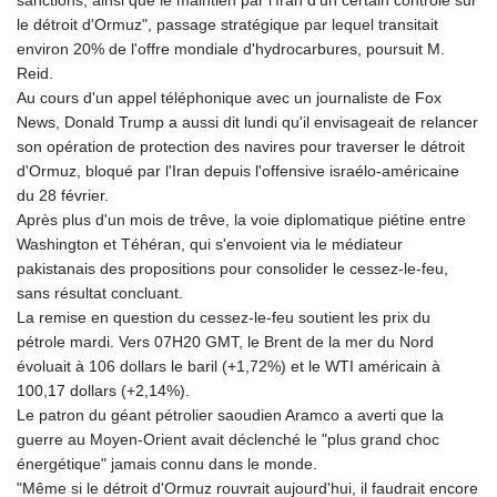
sanctions, ainsi que le maintien par l'Iran d'un certain contrôle sur
le détroit d'Ormuz", passage stratégique par lequel transitait
environ 20% de l'offre mondiale d'hydrocarbures, poursuit M.
Reid.
Au cours d'un appel téléphonique avec un journaliste de Fox
News, Donald Trump a aussi dit lundi qu'il envisageait de relancer
son opération de protection des navires pour traverser le détroit
d'Ormuz, bloqué par l'Iran depuis l'offensive israélo-américaine
du 28 février.
Après plus d'un mois de trêve, la voie diplomatique piétine entre
Washington et Téhéran, qui s'envoient via le médiateur
pakistanais des propositions pour consolider le cessez-le-feu,
sans résultat concluant.
La remise en question du cessez-le-feu soutient les prix du
pétrole mardi. Vers 07H20 GMT, le Brent de la mer du Nord
évoluait à 106 dollars le baril (+1,72%) et le WTI américain à
100,17 dollars (+2,14%).
Le patron du géant pétrolier saoudien Aramco a averti que la
guerre au Moyen-Orient avait déclenché le "plus grand choc
énergétique" jamais connu dans le monde.
"Même si le détroit d'Ormuz rouvrait aujourd'hui, il faudrait encore