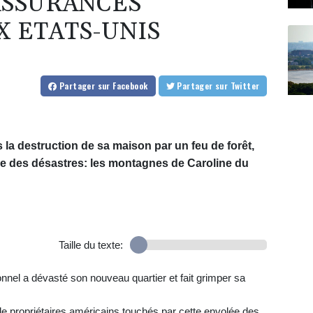
ASSURANCES
X ETATS-UNIS
Partager
sur Facebook
Partager
sur Twitter
s la destruction de sa maison par un feu de forêt,
ée des désastres: les montagnes de Caroline du
Taille du texte:
nnel a dévasté son nouveau quartier et fait grimper sa
de propriétaires américains touchés par cette envolée des