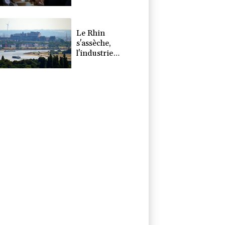
prochains jours
en France
Le Rhin
s'assèche,
l'industrie
allemande en
quête de
solutions