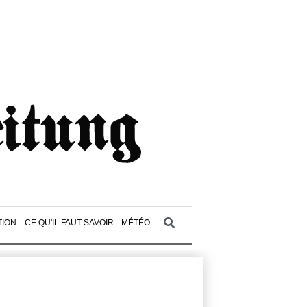
TION
CE QU'IL FAUT SAVOIR
MÉTÉO