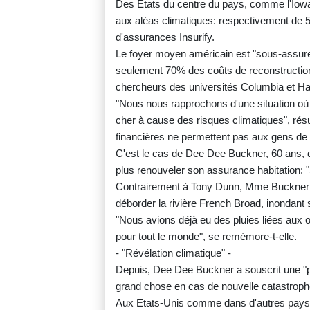
Des Etats du centre du pays, comme l'Iowa
aux aléas climatiques: respectivement de 
d'assurances Insurify.
Le foyer moyen américain est "sous-assuré l
seulement 70% des coûts de reconstruction
chercheurs des universités Columbia et Ha
"Nous nous rapprochons d'une situation où
cher à cause des risques climatiques", résu
financières ne permettent pas aux gens de 
C'est le cas de Dee Dee Buckner, 60 ans, q
plus renouveler son assurance habitation: "S
Contrairement à Tony Dunn, Mme Buckner a
déborder la rivière French Broad, inondant 
"Nous avions déjà eu des pluies liées aux o
pour tout le monde", se remémore-t-elle.
- "Révélation climatique" -
Depuis, Dee Dee Buckner a souscrit une "pe
grand chose en cas de nouvelle catastroph
Aux Etats-Unis comme dans d'autres pays, i