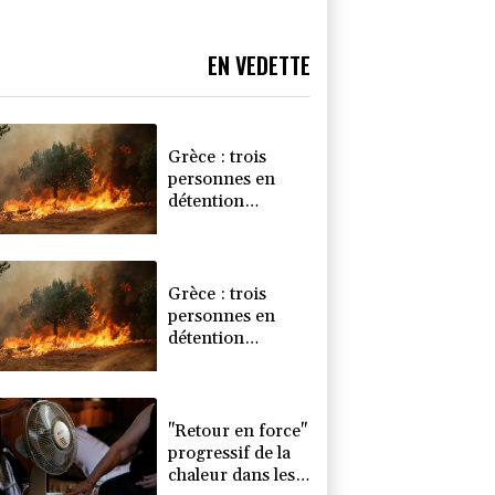
EN VEDETTE
Grèce : trois
personnes en
détention
provisoire après
le mégafeu à
l'ouest d'Athènes
Grèce : trois
personnes en
détention
provisoire après
l'incendie à
l'ouest d'Athènes
"Retour en force"
progressif de la
chaleur dans les