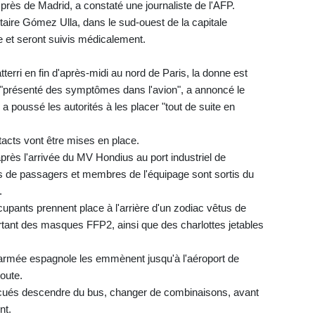
près de Madrid, a constaté une journaliste de l'AFP.
ilitaire Gómez Ulla, dans le sud-ouest de la capitale
e et seront suivis médicalement.
terri en fin d'après-midi au nord de Paris, la donne est
 a "présenté des symptômes dans l'avion", a annoncé le
a poussé les autorités à les placer "tout de suite en
acts vont être mises en place.
ès l'arrivée du MV Hondius au port industriel de
ines de passagers et membres de l'équipage sont sortis du
.
upants prennent place à l'arrière d'un zodiac vêtus de
ortant des masques FFP2, ainsi que des charlottes jetables
l'armée espagnole les emmènent jusqu'à l'aéroport de
oute.
acués descendre du bus, changer de combinaisons, avant
nt.