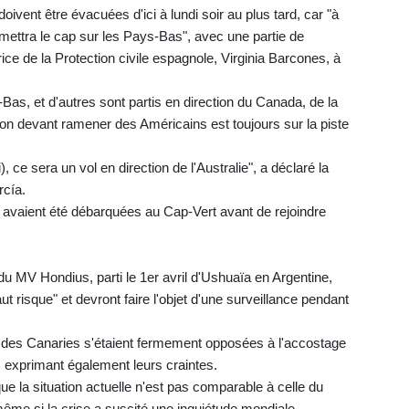
oivent être évacuées d'ici à lundi soir au plus tard, car "à
mettra le cap sur les Pays-Bas", avec une partie de
rice de la Protection civile espagnole, Virginia Barcones, à
Bas, et d'autres sont partis en direction du Canada, de la
ion devant ramener des Américains est toujours sur la piste
, ce sera un vol en direction de l'Australie", a déclaré la
rcía.
 avaient été débarquées au Cap-Vert avant de rejoindre
 MV Hondius, parti le 1er avril d'Ushuaïa en Argentine,
risque" et devront faire l'objet d'une surveillance pendant
es des Canaries s'étaient fermement opposées à l'accostage
s exprimant également leurs craintes.
 la situation actuelle n'est pas comparable à celle du
ême si la crise a suscité une inquiétude mondiale.