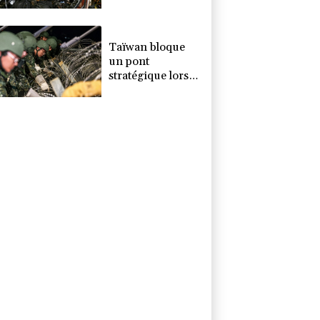
morts près de
Damas
Taïwan bloque
un pont
stratégique lors
de la simulation
d'une invasion
par la Chine