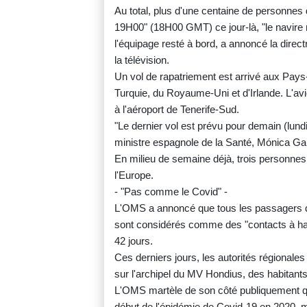
Au total, plus d'une centaine de personnes d
19H00" (18H00 GMT) ce jour-là, "le navire 
l'équipage resté à bord, a annoncé la direct
la télévision.
Un vol de rapatriement est arrivé aux Pays-
Turquie, du Royaume-Uni et d'Irlande. L'av
à l'aéroport de Tenerife-Sud.
"Le dernier vol est prévu pour demain (lundi)
ministre espagnole de la Santé, Mónica Ga
En milieu de semaine déjà, trois personnes
l'Europe.
- "Pas comme le Covid" -
L'OMS a annoncé que tous les passagers du
sont considérés comme des "contacts à haut 
42 jours.
Ces derniers jours, les autorités régional
sur l'archipel du MV Hondius, des habitant
L'OMS martèle de son côté publiquement que
début de l'épidémie de Covid-19 en 2020, m