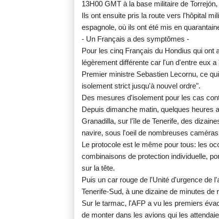
13H00 GMT à la base militaire de Torrejón, 
Ils ont ensuite pris la route vers l'hôpital m
espagnole, où ils ont été mis en quarantain
- Un Français a des symptômes -
Pour les cinq Français du Hondius qui ont at
légèrement différente car l'un d'entre eux
Premier ministre Sebastien Lecornu, ce qui 
isolement strict jusqu'à nouvel ordre".
Des mesures d'isolement pour les cas cont
Depuis dimanche matin, quelques heures apr
Granadilla, sur l'île de Tenerife, des diza
navire, sous l'oeil de nombreuses caméras
Le protocole est le même pour tous: les occ
combinaisons de protection individuelle, p
sur la tête.
Puis un car rouge de l'Unité d'urgence de 
Tenerife-Sud, à une dizaine de minutes de r
Sur le tarmac, l'AFP a vu les premiers év
de monter dans les avions qui les attendaie