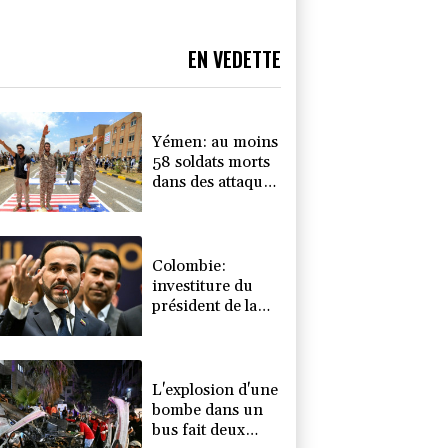
EN VEDETTE
Yémen: au moins
58 soldats morts
dans des attaques
des rebelles
houthis
Colombie:
investiture du
président de la
Espriella, allié de
Trump en guerre
contre le
narcotrafic
L'explosion d'une
bombe dans un
bus fait deux