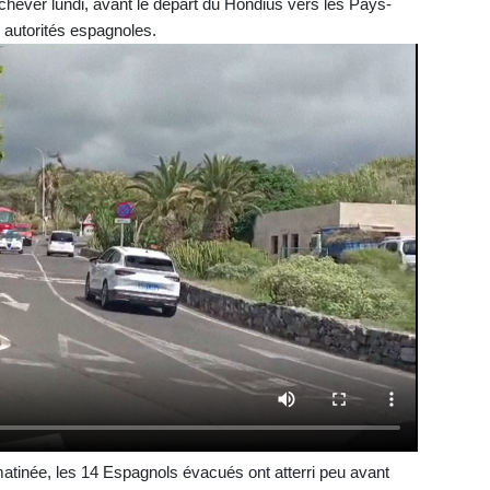
'achever lundi, avant le départ du Hondius vers les Pays-
autorités espagnoles.
atinée, les 14 Espagnols évacués ont atterri peu avant