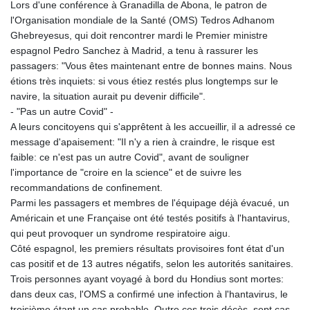
Lors d'une conférence à Granadilla de Abona, le patron de
l'Organisation mondiale de la Santé (OMS) Tedros Adhanom
Ghebreyesus, qui doit rencontrer mardi le Premier ministre
espagnol Pedro Sanchez à Madrid, a tenu à rassurer les
passagers: "Vous êtes maintenant entre de bonnes mains. Nous
étions très inquiets: si vous étiez restés plus longtemps sur le
navire, la situation aurait pu devenir difficile".
- "Pas un autre Covid" -
A leurs concitoyens qui s'apprêtent à les accueillir, il a adressé ce
message d'apaisement: "Il n'y a rien à craindre, le risque est
faible: ce n'est pas un autre Covid", avant de souligner
l'importance de "croire en la science" et de suivre les
recommandations de confinement.
Parmi les passagers et membres de l'équipage déjà évacué, un
Américain et une Française ont été testés positifs à l'hantavirus,
qui peut provoquer un syndrome respiratoire aigu.
Côté espagnol, les premiers résultats provisoires font état d'un
cas positif et de 13 autres négatifs, selon les autorités sanitaires.
Trois personnes ayant voyagé à bord du Hondius sont mortes:
dans deux cas, l'OMS a confirmé une infection à l'hantavirus, le
troisième étant un cas probable. Outre ces trois décès, sept cas