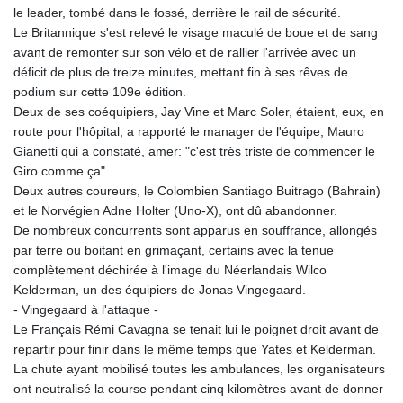
le leader, tombé dans le fossé, derrière le rail de sécurité.
Le Britannique s'est relevé le visage maculé de boue et de sang
avant de remonter sur son vélo et de rallier l'arrivée avec un
déficit de plus de treize minutes, mettant fin à ses rêves de
podium sur cette 109e édition.
Deux de ses coéquipiers, Jay Vine et Marc Soler, étaient, eux, en
route pour l'hôpital, a rapporté le manager de l'équipe, Mauro
Gianetti qui a constaté, amer: "c'est très triste de commencer le
Giro comme ça".
Deux autres coureurs, le Colombien Santiago Buitrago (Bahrain)
et le Norvégien Adne Holter (Uno-X), ont dû abandonner.
De nombreux concurrents sont apparus en souffrance, allongés
par terre ou boitant en grimaçant, certains avec la tenue
complètement déchirée à l'image du Néerlandais Wilco
Kelderman, un des équipiers de Jonas Vingegaard.
- Vingegaard à l'attaque -
Le Français Rémi Cavagna se tenait lui le poignet droit avant de
repartir pour finir dans le même temps que Yates et Kelderman.
La chute ayant mobilisé toutes les ambulances, les organisateurs
ont neutralisé la course pendant cinq kilomètres avant de donner