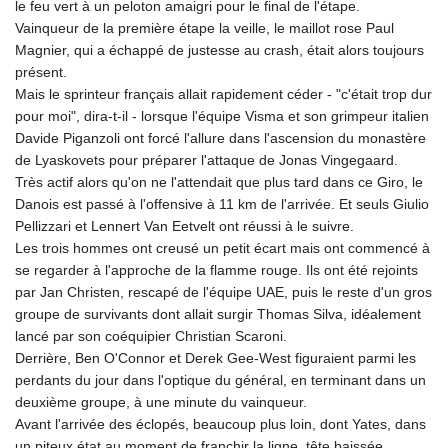
le feu vert à un peloton amaigri pour le final de l'étape.
Vainqueur de la première étape la veille, le maillot rose Paul
Magnier, qui a échappé de justesse au crash, était alors toujours
présent.
Mais le sprinteur français allait rapidement céder - "c'était trop dur
pour moi", dira-t-il - lorsque l'équipe Visma et son grimpeur italien
Davide Piganzoli ont forcé l'allure dans l'ascension du monastère
de Lyaskovets pour préparer l'attaque de Jonas Vingegaard.
Très actif alors qu'on ne l'attendait que plus tard dans ce Giro, le
Danois est passé à l'offensive à 11 km de l'arrivée. Et seuls Giulio
Pellizzari et Lennert Van Eetvelt ont réussi à le suivre.
Les trois hommes ont creusé un petit écart mais ont commencé à
se regarder à l'approche de la flamme rouge. Ils ont été rejoints
par Jan Christen, rescapé de l'équipe UAE, puis le reste d'un gros
groupe de survivants dont allait surgir Thomas Silva, idéalement
lancé par son coéquipier Christian Scaroni.
Derrière, Ben O'Connor et Derek Gee-West figuraient parmi les
perdants du jour dans l'optique du général, en terminant dans un
deuxième groupe, à une minute du vainqueur.
Avant l'arrivée des éclopés, beaucoup plus loin, dont Yates, dans
un piteux état au moment de franchir la ligne, tête baissée.