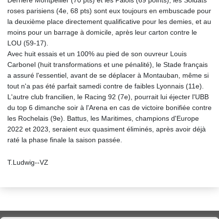
Derrière Montpellier (70 pts) et les Palois (69 points), les Soldats
roses parisiens (4e, 68 pts) sont eux toujours en embuscade pour
la deuxième place directement qualificative pour les demies, et au
moins pour un barrage à domicile, après leur carton contre le
LOU (59-17).
Avec huit essais et un 100% au pied de son ouvreur Louis
Carbonel (huit transformations et une pénalité), le Stade français
a assuré l'essentiel, avant de se déplacer à Montauban, même si
tout n'a pas été parfait samedi contre de faibles Lyonnais (11e).
L'autre club francilien, le Racing 92 (7e), pourrait lui éjecter l'UBB
du top 6 dimanche soir à l'Arena en cas de victoire bonifiée contre
les Rochelais (9e). Battus, les Maritimes, champions d'Europe
2022 et 2023, seraient eux quasiment éliminés, après avoir déjà
raté la phase finale la saison passée.
T.Ludwig--VZ