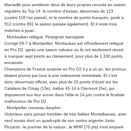
Marseille pour améliorer deux de leurs propres records en saison
régulière du Top 14: le nombre d'essais, désormais de 123
(contre 118 l'an passé), et le nombre de points marqués, porté à
912 (contre 891 la saison passée également). Et il reste trois
matches à jouer...
. Montauban relégué, Perpignan barragiste
Corrigé 59-7 à Montpellier, Montauban est officiellement relégué
en Pro D2, après une saison calvaire où ils ont seulement réussi
à marquer sept points au classement, pour plus de 1.100 points
encaissés.
Champions de France surprise en Pro D2 il y a un an, les promus
étaient promis par tous à une redescente immédiate. Et c'est
donc désormais officiel, avec plus de 15 points d'écart sur les
Catalans de l'Usap (13e), battus 45-14 à Clermont (5e), qui
disputeront eux leur survie dans l'élite le 14 juin contre le finaliste
malheureux de Pro D2.
. Montpellier nouveau dauphin
Victorieux sans jamais trembler de très faibles Montalbanais, avec
neuf essais dont un quadruplé de son centre argentin Justo
Piccardo -le premier de la saison-, le MHR (70 pts) s'est emparé