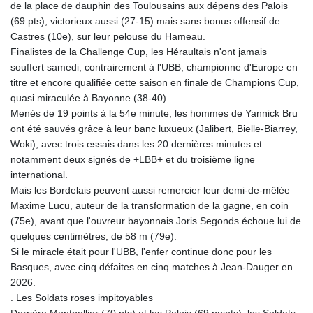
de la place de dauphin des Toulousains aux dépens des Palois
(69 pts), victorieux aussi (27-15) mais sans bonus offensif de
Castres (10e), sur leur pelouse du Hameau.
Finalistes de la Challenge Cup, les Héraultais n'ont jamais
souffert samedi, contrairement à l'UBB, championne d'Europe en
titre et encore qualifiée cette saison en finale de Champions Cup,
quasi miraculée à Bayonne (38-40).
Menés de 19 points à la 54e minute, les hommes de Yannick Bru
ont été sauvés grâce à leur banc luxueux (Jalibert, Bielle-Biarrey,
Woki), avec trois essais dans les 20 dernières minutes et
notamment deux signés de +LBB+ et du troisième ligne
international.
Mais les Bordelais peuvent aussi remercier leur demi-de-mêlée
Maxime Lucu, auteur de la transformation de la gagne, en coin
(75e), avant que l'ouvreur bayonnais Joris Segonds échoue lui de
quelques centimètres, de 58 m (79e).
Si le miracle était pour l'UBB, l'enfer continue donc pour les
Basques, avec cinq défaites en cinq matches à Jean-Dauger en
2026.
. Les Soldats roses impitoyables