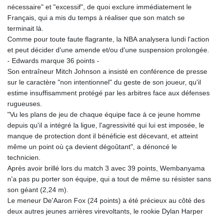
nécessaire" et "excessif", de quoi exclure immédiatement le
Français, qui a mis du temps à réaliser que son match se
terminait là.
Comme pour toute faute flagrante, la NBA analysera lundi l'action
et peut décider d'une amende et/ou d'une suspension prolongée.
- Edwards marque 36 points -
Son entraîneur Mitch Johnson a insisté en conférence de presse
sur le caractère "non intentionnel" du geste de son joueur, qu'il
estime insuffisamment protégé par les arbitres face aux défenses
rugueuses.
"Vu les plans de jeu de chaque équipe face à ce jeune homme
depuis qu'il a intégré la ligue, l'agressivité qui lui est imposée, le
manque de protection dont il bénéficie est décevant, et atteint
même un point où ça devient dégoûtant", a dénoncé le
technicien.
Après avoir brillé lors du match 3 avec 39 points, Wembanyama
n'a pas pu porter son équipe, qui a tout de même su résister sans
son géant (2,24 m).
Le meneur De'Aaron Fox (24 points) a été précieux au côté des
deux autres jeunes arrières virevoltants, le rookie Dylan Harper