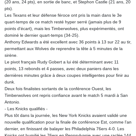
(20 ans, 24 pts), en sortie de banc, et Stephon Castle (21 ans, 20
pts).
Les Texans et leur défense féroce ont pris la main dans le 3e
quart-temps de ce match resté hyper serré (jamais plus de 9
points d'écart), mais les Timberwolves, plus expérimentés, ont
dominé le dernier quart-temps (34-25).
Anthony Edwards a été excellent avec 36 points à 13 sur 22 au tir,
permettant aux Wolves de reprendre la tête à 5 minutes de la
sirène.
Le pivot français Rudy Gobert a lui été déterminant avec 11
points, 13 rebonds et 4 passes, avec deux paniers dans les
dernières minutes grâce à deux coupes intelligentes pour finir au
dunk.
Deux fois finalistes sortants de la conférence Ouest, les
Timberwolves ont repris confiance avant le match 5 mardi à San
Antonio.
- Les Knicks qualifiés -
Plus tôt dans la journée, les New York Knicks avaient validé une
nouvelle qualification pour la finale de conférence Est, comme l'an
dernier, en finissant de balayer les Philadelphia 76ers 4-0. Les
Knicks ont humilié les 76ers en Pennsylvanie avec une raclée 144