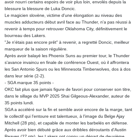
avoir nourri certains espoirs de voir plus loin, envolés depuis la
blessure la blessure de Luka Doncic.
Le magicien slovène, victime d'une élongation au niveau des
muscles adducteurs début avril face au Thunder, n'a pas réussi à
revenir à temps pour retrouver Oklahoma City, définitivement le
bourreau des Lakers.
"Je n'étais pas encore prêt" à revenir, a regretté Doncic, meilleur
marqueur de la saison régulière.
Après avoir balayé les Phoenix Suns au premier tour, le Thunder
s'avance invaincu en finale de conférence Ouest, où il affrontera
les San Antonio Spurs ou les Minnesota Timberwolves, dos à dos
dans leur série (2-2).
- SGA marque 35 points -
OKC fait plus que jamais figure de favori pour conserver son titre,
dans le sillage du MVP 2025 Shai Gilgeous-Alexander, auteur de
35 points lundi.
SGA a accéléré sur la fin et semble avoir encore de la marge, tant
le collectif qui l'entoure est talentueux, à l'image du Belge Ajay
Mitchell (28 pts), et capable de monter les barbelés en défense.
Après avoir bien débuté grâce aux dribbles déroutants d'Austin
Reaves (27 pts), les Lakers ont connu un départ de deuxième