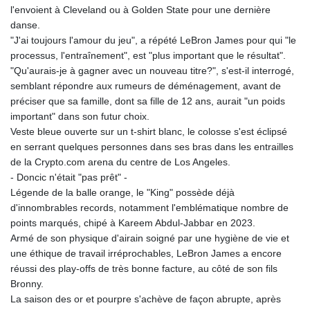
l'envoient à Cleveland ou à Golden State pour une dernière
danse.
"J'ai toujours l'amour du jeu", a répété LeBron James pour qui "le
processus, l'entraînement", est "plus important que le résultat".
"Qu'aurais-je à gagner avec un nouveau titre?", s'est-il interrogé,
semblant répondre aux rumeurs de déménagement, avant de
préciser que sa famille, dont sa fille de 12 ans, aurait "un poids
important" dans son futur choix.
Veste bleue ouverte sur un t-shirt blanc, le colosse s'est éclipsé
en serrant quelques personnes dans ses bras dans les entrailles
de la Crypto.com arena du centre de Los Angeles.
- Doncic n'était "pas prêt" -
Légende de la balle orange, le "King" possède déjà
d'innombrables records, notamment l'emblématique nombre de
points marqués, chipé à Kareem Abdul-Jabbar en 2023.
Armé de son physique d'airain soigné par une hygiène de vie et
une éthique de travail irréprochables, LeBron James a encore
réussi des play-offs de très bonne facture, au côté de son fils
Bronny.
La saison des or et pourpre s'achève de façon abrupte, après