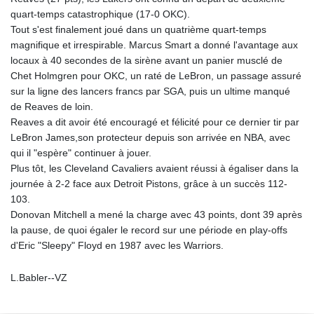
quart-temps catastrophique (17-0 OKC).
Tout s'est finalement joué dans un quatrième quart-temps
magnifique et irrespirable. Marcus Smart a donné l'avantage aux
locaux à 40 secondes de la sirène avant un panier musclé de
Chet Holmgren pour OKC, un raté de LeBron, un passage assuré
sur la ligne des lancers francs par SGA, puis un ultime manqué
de Reaves de loin.
Reaves a dit avoir été encouragé et félicité pour ce dernier tir par
LeBron James,son protecteur depuis son arrivée en NBA, avec
qui il "espère" continuer à jouer.
Plus tôt, les Cleveland Cavaliers avaient réussi à égaliser dans la
journée à 2-2 face aux Detroit Pistons, grâce à un succès 112-
103.
Donovan Mitchell a mené la charge avec 43 points, dont 39 après
la pause, de quoi égaler le record sur une période en play-offs
d'Eric "Sleepy" Floyd en 1987 avec les Warriors.
L.Babler--VZ