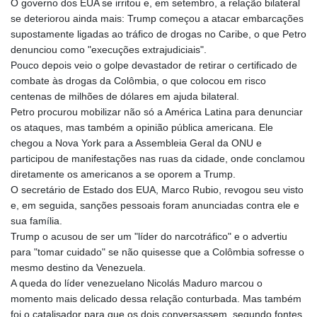
O governo dos EUA se irritou e, em setembro, a relação bilateral
se deteriorou ainda mais: Trump começou a atacar embarcações
supostamente ligadas ao tráfico de drogas no Caribe, o que Petro
denunciou como "execuções extrajudiciais".
Pouco depois veio o golpe devastador de retirar o certificado de
combate às drogas da Colômbia, o que colocou em risco
centenas de milhões de dólares em ajuda bilateral.
Petro procurou mobilizar não só a América Latina para denunciar
os ataques, mas também a opinião pública americana. Ele
chegou a Nova York para a Assembleia Geral da ONU e
participou de manifestações nas ruas da cidade, onde conclamou
diretamente os americanos a se oporem a Trump.
O secretário de Estado dos EUA, Marco Rubio, revogou seu visto
e, em seguida, sanções pessoais foram anunciadas contra ele e
sua família.
Trump o acusou de ser um "líder do narcotráfico" e o advertiu
para "tomar cuidado" se não quisesse que a Colômbia sofresse o
mesmo destino da Venezuela.
A queda do líder venezuelano Nicolás Maduro marcou o
momento mais delicado dessa relação conturbada. Mas também
foi o catalisador para que os dois conversassem, segundo fontes