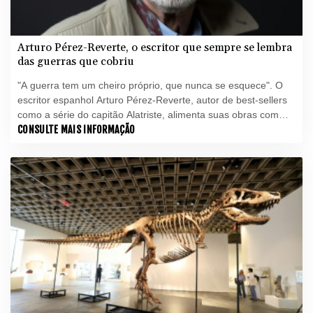
Arturo Pérez-Reverte, o escritor que sempre se lembra
das guerras que cobriu
"A guerra tem um cheiro próprio, que nunca se esquece". O
escritor espanhol Arturo Pérez-Reverte, autor de best-sellers
como a série do capitão Alatriste, alimenta suas obras com
fragmentos das duas décadas em que atuou como repórter
CONSULTE MAIS INFORMAÇÃO
em zonas de conflito.