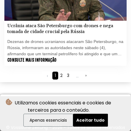
Ucrânia ataca São Petersburgo com drones e nega
tomada de cidade crucial pela Rússia
Dezenas de drones ucranianos atacaram São Petersburgo, na
Rússia, informaram as autoridades neste sábado (4),
afirmando que um terminal petrolífero foi atingido e que um
dos dispositivos caiu em um complexo histórico de Peterhof,
CONSULTE MAIS INFORMAÇÃO
sem causar danos.
‹
1
2
3
...
›
Utilizamos cookies essenciais e cookies de
terceiros para o conteúdo.
Apenas essenciais
Aceitar tudo
© Vossische Zeitung - 2026 - Todos os direitos reservados