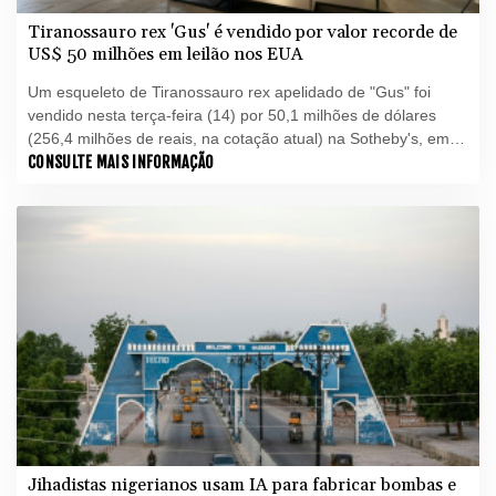
Tiranossauro rex 'Gus' é vendido por valor recorde de
US$ 50 milhões em leilão nos EUA
Um esqueleto de Tiranossauro rex apelidado de "Gus" foi
vendido nesta terça-feira (14) por 50,1 milhões de dólares
(256,4 milhões de reais, na cotação atual) na Sotheby's, em
Nova York, após uma disputa de 10 minutos entre sete
CONSULTE MAIS INFORMAÇÃO
compradores.
Jihadistas nigerianos usam IA para fabricar bombas e