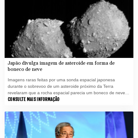
Japão divulga imagem de asteroide em forma de
boneco de neve
Imagens raras feitas por uma sonda espacial japonesa
durante o sobrevoo de um asteroide próximo da Terra
revelaram que a rocha espacial parecia um boneco de neve,
informaram cientistas nesta segunda-feira (6).
CONSULTE MAIS INFORMAÇÃO