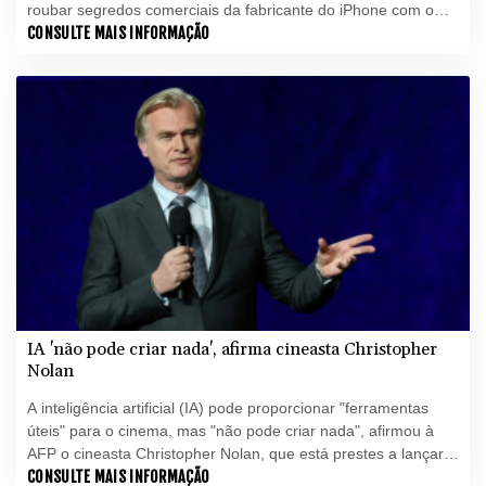
roubar segredos comerciais da fabricante do iPhone com o
objetivo de desenvolver seu próprio dispositivo de hardware
CONSULTE MAIS INFORMAÇÃO
para o consumidor.
IA 'não pode criar nada', afirma cineasta Christopher
Nolan
A inteligência artificial (IA) pode proporcionar "ferramentas
úteis" para o cinema, mas "não pode criar nada", afirmou à
AFP o cineasta Christopher Nolan, que está prestes a lançar
seu novo filme "A Odisseia".
CONSULTE MAIS INFORMAÇÃO