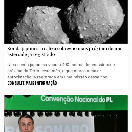
Sonda japonesa realiza sobrevoo mais próximo de um
asteroide já registrado
Uma sonda japonesa voou a 400 metros de um asteroide
próximo da Terra neste mês, o que marca a maior
aproximação já registrada em uma missão desse tipo,
informou a agência espacial japonesa Jaxa.
CONSULTE MAIS INFORMAÇÃO