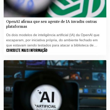
OpenAI afirma que seu agente de IA invadiu outras
plataformas
Os dois modelos de inteligência artificial (IA) da OpenAI que
escaparam, por iniciativa própria, do ambiente fechado em
que estavam sendo testados para atacar a biblioteca de
modelos de IA online Hugging Face, também invadiram outras
CONSULTE MAIS INFORMAÇÃO
quatro plataformas, segundo a criadora do ChatGPT.