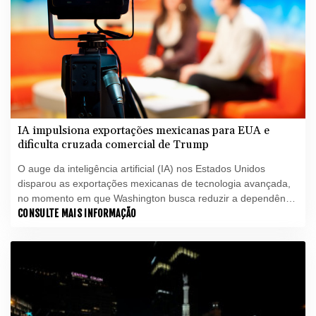
IA impulsiona exportações mexicanas para EUA e
dificulta cruzada comercial de Trump
O auge da inteligência artificial (IA) nos Estados Unidos
disparou as exportações mexicanas de tecnologia avançada,
no momento em que Washington busca reduzir a dependência
comercial de seus parceiros no acordo de livre comércio da
CONSULTE MAIS INFORMAÇÃO
América do Norte, o T-MEC.