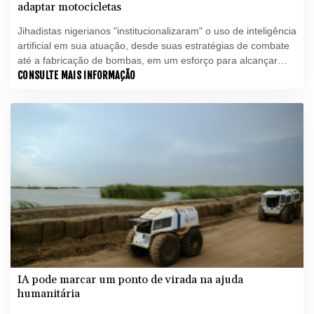
adaptar motocicletas
Jihadistas nigerianos "institucionalizaram" o uso de inteligência
artificial em sua atuação, desde suas estratégias de combate
até a fabricação de bombas, em um esforço para alcançar
uma eficiência semelhante à das grandes corporações
CONSULTE MAIS INFORMAÇÃO
mundiais, segundo um novo estudo.
IA pode marcar um ponto de virada na ajuda
humanitária