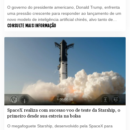
O governo do presidente americano, Donald Trump, enfrenta
uma pressão crescente para responder ao lançamento de um
novo modelo de inteligência artificial chinês, alvo tanto de
acusações de ter sido copiado de versões americanas quanto
CONSULTE MAIS INFORMAÇÃO
de elogios por parte de defensores de uma IA mais barata e
mais aberta.
SpaceX realiza com sucesso voo de teste da Starship, o
primeiro desde sua estreia na bolsa
O megafoguete Starship, desenvolvido pela SpaceX para