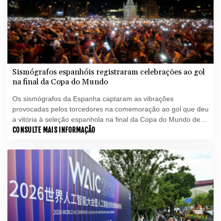
Sismógrafos espanhóis registraram celebrações ao gol
na final da Copa do Mundo
Os sismógrafos da Espanha captaram as vibrações
provocadas pelos torcedores na comemoração ao gol que deu
a vitória à seleção espanhola na final da Copa do Mundo de
2026 contra a Argentina, informou o Conselho Superior de
CONSULTE MAIS INFORMAÇÃO
Pesquisas Científicas (CSIC) nesta segunda-feira (20).