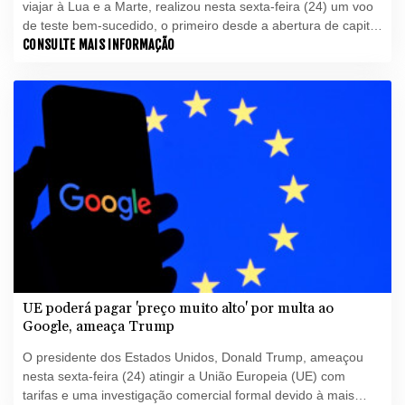
viajar à Lua e a Marte, realizou nesta sexta-feira (24) um voo
de teste bem-sucedido, o primeiro desde a abertura de capital
da empresa em junho.
CONSULTE MAIS INFORMAÇÃO
UE poderá pagar 'preço muito alto' por multa ao
Google, ameaça Trump
O presidente dos Estados Unidos, Donald Trump, ameaçou
nesta sexta-feira (24) atingir a União Europeia (UE) com
tarifas e uma investigação comercial formal devido à mais