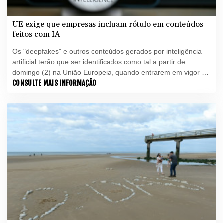
UE exige que empresas incluam rótulo em conteúdos
feitos com IA
Os "deepfakes" e outros conteúdos gerados por inteligência
artificial terão que ser identificados como tal a partir de
domingo (2) na União Europeia, quando entrarem em vigor as
normas de transparência sobre essa tecnologia de ponta.
CONSULTE MAIS INFORMAÇÃO