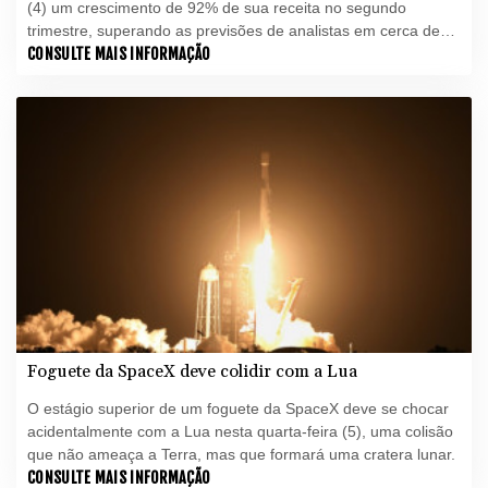
(4) um crescimento de 92% de sua receita no segundo
trimestre, superando as previsões de analistas em cerca de
US$ 1 bilhão (R$ 5,1 bilhões), no primeiro balanço divulgado
CONSULTE MAIS INFORMAÇÃO
desde a sua abertura de capital, em junho.
Foguete da SpaceX deve colidir com a Lua
O estágio superior de um foguete da SpaceX deve se chocar
acidentalmente com a Lua nesta quarta-feira (5), uma colisão
que não ameaça a Terra, mas que formará uma cratera lunar.
CONSULTE MAIS INFORMAÇÃO