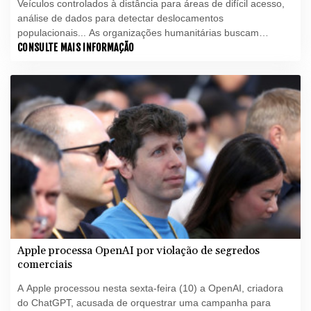
Veículos controlados à distância para áreas de difícil acesso,
análise de dados para detectar deslocamentos
populacionais... As organizações humanitárias buscam
aproveitar o potencial da inteligência artificial (IA) para otimizar
CONSULTE MAIS INFORMAÇÃO
suas operações nos cenários mais complexos.
Apple processa OpenAI por violação de segredos
comerciais
A Apple processou nesta sexta-feira (10) a OpenAI, criadora
do ChatGPT, acusada de orquestrar uma campanha para