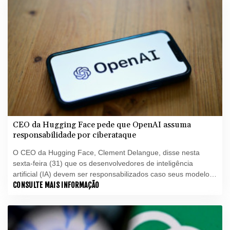
CEO da Hugging Face pede que OpenAI assuma
responsabilidade por ciberataque
O CEO da Hugging Face, Clement Delangue, disse nesta
sexta-feira (31) que os desenvolvedores de inteligência
artificial (IA) devem ser responsabilizados caso seus modelos
saiam do controle, após a startup ser atacada por um software
CONSULTE MAIS INFORMAÇÃO
autônomo da OpenAI.