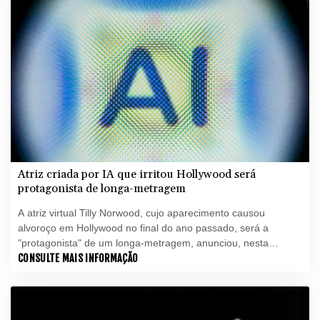
Atriz criada por IA que irritou Hollywood será
protagonista de longa-metragem
A atriz virtual Tilly Norwood, cujo aparecimento causou
alvoroço em Hollywood no final do ano passado, será a
"protagonista" de um longa-metragem, anunciou, nesta
segunda-feira (6), o estúdio Particle6, encarregado do filme
CONSULTE MAIS INFORMAÇÃO
que será em parte produzido com inteligência artificial.