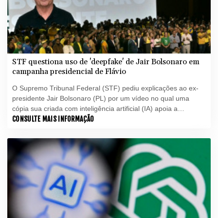
STF questiona uso de 'deepfake' de Jair Bolsonaro em
campanha presidencial de Flávio
O Supremo Tribunal Federal (STF) pediu explicações ao ex-
presidente Jair Bolsonaro (PL) por um vídeo no qual uma
cópia sua criada com inteligência artificial (IA) apoia a
candidatura de seu filho mais velho, o senador Flávio
CONSULTE MAIS INFORMAÇÃO
Bolsonaro (PL-RJ), nas eleições presidenciais de outubro.