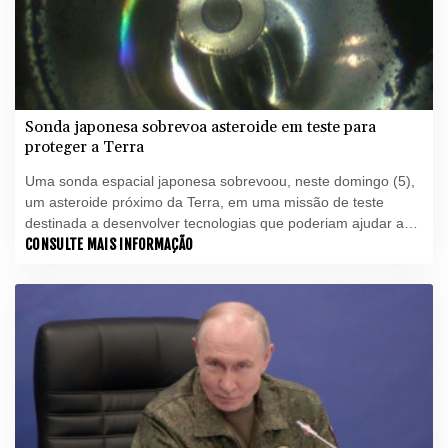
Sonda japonesa sobrevoa asteroide em teste para
proteger a Terra
Uma sonda espacial japonesa sobrevoou, neste domingo (5),
um asteroide próximo da Terra, em uma missão de teste
destinada a desenvolver tecnologias que poderiam ajudar a
proteger o planeta de corpos rochosos perigosos.
CONSULTE MAIS INFORMAÇÃO