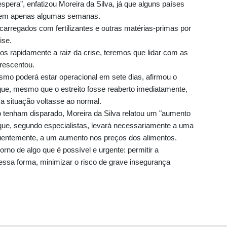
spera", enfatizou Moreira da Silva, já que alguns países
io em apenas algumas semanas.
arregados com fertilizantes e outras matérias-primas por
ise.
s rapidamente a raiz da crise, teremos que lidar com as
rescentou.
mo poderá estar operacional em sete dias, afirmou o
ue, mesmo que o estreito fosse reaberto imediatamente,
a situação voltasse ao normal.
 tenham disparado, Moreira da Silva relatou um "aumento
o que, segundo especialistas, levará necessariamente a uma
quentemente, a um aumento nos preços dos alimentos.
no de algo que é possível e urgente: permitir a
 dessa forma, minimizar o risco de grave insegurança