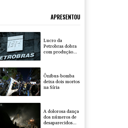
APRESENTOU
Lucro da
Petrobras dobra
com produção
recorde e alta do
petróleo
Ônibus-bomba
deixa dois mortos
na Síria
A dolorosa dança
dos números de
desaparecidos