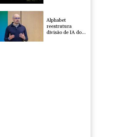
nos terremotos
na Venezuela
Alphabet
reestrutura
divisão de IA do
Google