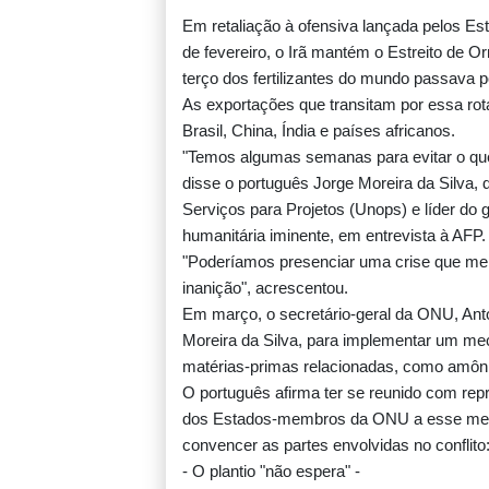
Em retaliação à ofensiva lançada pelos Est
de fevereiro, o Irã mantém o Estreito de 
terço dos fertilizantes do mundo passava p
As exportações que transitam por essa rot
Brasil, China, Índia e países africanos.
"Temos algumas semanas para evitar o que
disse o português Jorge Moreira da Silva, 
Serviços para Projetos (Unops) e líder do 
humanitária iminente, em entrevista à AFP.
"Poderíamos presenciar uma crise que mer
inanição", acrescentou.
Em março, o secretário-geral da ONU, Antón
Moreira da Silva, para implementar um me
matérias-primas relacionadas, como amônia
O português afirma ter se reunido com rep
dos Estados-membros da ONU a esse mecan
convencer as partes envolvidas no conflito
- O plantio "não espera" -