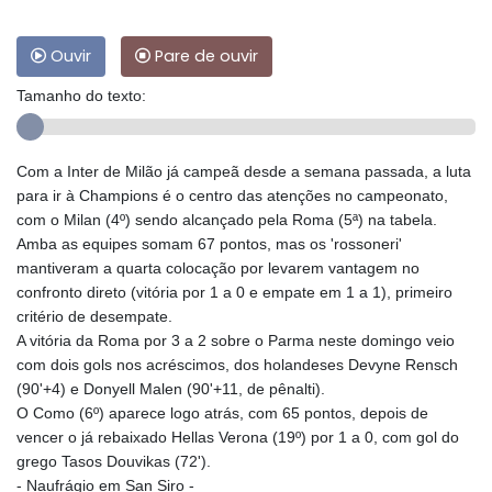
Ouvir
Pare de ouvir
Tamanho do texto:
Com a Inter de Milão já campeã desde a semana passada, a luta
para ir à Champions é o centro das atenções no campeonato,
com o Milan (4º) sendo alcançado pela Roma (5ª) na tabela.
Amba as equipes somam 67 pontos, mas os 'rossoneri'
mantiveram a quarta colocação por levarem vantagem no
confronto direto (vitória por 1 a 0 e empate em 1 a 1), primeiro
critério de desempate.
A vitória da Roma por 3 a 2 sobre o Parma neste domingo veio
com dois gols nos acréscimos, dos holandeses Devyne Rensch
(90'+4) e Donyell Malen (90'+11, de pênalti).
O Como (6º) aparece logo atrás, com 65 pontos, depois de
vencer o já rebaixado Hellas Verona (19º) por 1 a 0, com gol do
grego Tasos Douvikas (72').
- Naufrágio em San Siro -