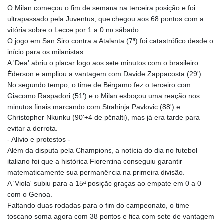
O Milan começou o fim de semana na terceira posição e foi
ultrapassado pela Juventus, que chegou aos 68 pontos com a
vitória sobre o Lecce por 1 a 0 no sábado.
O jogo em San Siro contra a Atalanta (7ª) foi catastrófico desde o
início para os milanistas.
A 'Dea' abriu o placar logo aos sete minutos com o brasileiro
Éderson e ampliou a vantagem com Davide Zappacosta (29').
No segundo tempo, o time de Bérgamo fez o terceiro com
Giacomo Raspadori (51') e o Milan esboçou uma reação nos
minutos finais marcando com Strahinja Pavlovic (88') e
Christopher Nkunku (90'+4 de pênalti), mas já era tarde para
evitar a derrota.
- Alívio e protestos -
Além da disputa pela Champions, a notícia do dia no futebol
italiano foi que a histórica Fiorentina conseguiu garantir
matematicamente sua permanência na primeira divisão.
A 'Viola' subiu para a 15ª posição graças ao empate em 0 a 0
com o Genoa.
Faltando duas rodadas para o fim do campeonato, o time
toscano soma agora com 38 pontos e fica com sete de vantagem