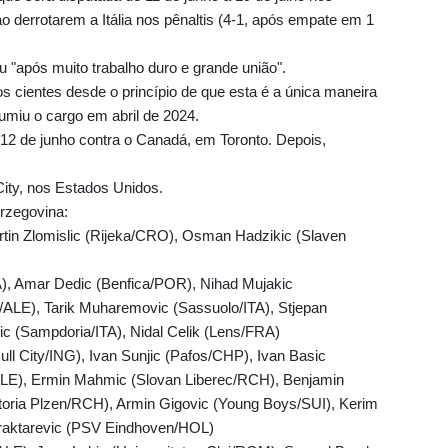
 derrotarem a Itália nos pênaltis (4-1, após empate em 1
u "após muito trabalho duro e grande união".
s cientes desde o princípio de que esta é a única maneira
sumiu o cargo em abril de 2024.
12 de junho contra o Canadá, em Toronto. Depois,
City, nos Estados Unidos.
rzegovina:
Martin Zlomislic (Rijeka/CRO), Osman Hadzikic (Slaven
A), Amar Dedic (Benfica/POR), Nihad Mujakic
/ALE), Tarik Muharemovic (Sassuolo/ITA), Stjepan
c (Sampdoria/ITA), Nidal Celik (Lens/FRA)
ll City/ING), Ivan Sunjic (Pafos/CHP), Ivan Basic
ALE), Ermin Mahmic (Slovan Liberec/RCH), Benjamin
toria Plzen/RCH), Armin Gigovic (Young Boys/SUI), Kerim
jraktarevic (PSV Eindhoven/HOL)