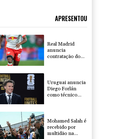
APRESENTOU
Real Madrid
anuncia
contratação do
atacante
marfinense Yan
Diomandé
Uruguai anuncia
Diego Forlán
como técnico
após saída de
Bielsa
Mohamed Salah é
recebido por
multidão na