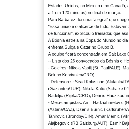
Estados Unidos, no México e no Canadá, ao
a 1 em 120 minutos) no final de março.
Para Barbarez, foi uma "alegria" que chego
"Essa união é o alicerce de tudo. Estávamo
de funcionar", explicou o treinador, que as
A Bósnia estreia na Copa do Mundo no dia 
enfrenta Suíça e Catar no Grupo B.
A equipe ficará concentrada em Salt Lake 
-- Lista dos 26 convocados da Bósnia e He
- Goleiros: Nikola Vasilj (St. Pauli/ALE), 
Belupo Koprivnica/CRO)
- Defensores: Sead Kolasinac (Atalanta/IT
(Gaziantep/TUR), Nikola Katic (Schalke 04
Radeljic (Rijeka/CRO), Dennis Hadzikaduni
- Meio-campistas: Amir Hadziahmetovic (Hu
(Astana/CAZ), Dzenis Burnic (Karlsruher/
Tahirovic (Brondby/DIN), Amar Memic (Vik
Alajbegovic (RB Salzburg/AUT), Esmir Ba