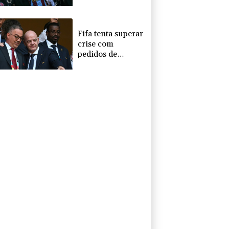
Turquia e veste
camisa do
Trabzonspor
Fifa tenta superar
crise com
pedidos de
desculpas e
'apoio total' a
Infantino