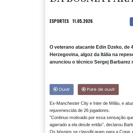
ESPORTES
11.05.2026
O veterano atacante Edin Dzeko, de 4
Herzegovina, algoz da Itália na rep
anunciou o técnico Sergej Barbarez n
Ouvir
Pare de ouvir
Ex-Manchester City e Inter de Milão, e at
rejuvenescida de 26 jogadores.
"Continuo motivado por essa sensação que n
agarrado a ela desde então", declarou Barb
Os bósnios se classificaram para a Copa, q