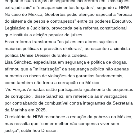
enquanto suas forças de segurança incorreram em "execuções
extrajudiciais" e "desaparecimentos forçados", segundo a HRW.
No caso do México, Goebertus pediu atenção especial à "erosão
do sistema de pesos e contrapesos" entre os poderes Executivo,
Legislativo e Judiciário, provocada pela reforma constitucional
que instituiu a eleição popular de juízes.
Essa reforma transformou "os juízes em atores sujeitos a
maiorias políticas e pressões eleitorais", acrescentou a cientista
política Denise Dresser durante a coletiva.
Lisa Sánchez, especialista em segurança e política de drogas,
afirmou que a "militarização" da segurança pública não apenas
aumenta os riscos de violações das garantias fundamentais,
como também não freou a corrupção no México.
"As Forças Armadas estão participando igualmente de esquemas
de corrupção", disse Sánchez, em referência às investigações
por contrabando de combustível contra integrantes da Secretaria
da Marinha em 2025.
O relatório da HRW reconhece a redução da pobreza no México,
mas ressalta que "comer melhor não compensa viver sem
justiça", sublinhou Dresser.