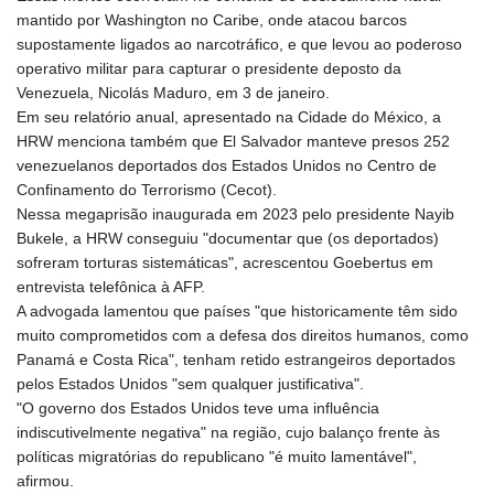
mantido por Washington no Caribe, onde atacou barcos
supostamente ligados ao narcotráfico, e que levou ao poderoso
operativo militar para capturar o presidente deposto da
Venezuela, Nicolás Maduro, em 3 de janeiro.
Em seu relatório anual, apresentado na Cidade do México, a
HRW menciona também que El Salvador manteve presos 252
venezuelanos deportados dos Estados Unidos no Centro de
Confinamento do Terrorismo (Cecot).
Nessa megaprisão inaugurada em 2023 pelo presidente Nayib
Bukele, a HRW conseguiu "documentar que (os deportados)
sofreram torturas sistemáticas", acrescentou Goebertus em
entrevista telefônica à AFP.
A advogada lamentou que países "que historicamente têm sido
muito comprometidos com a defesa dos direitos humanos, como
Panamá e Costa Rica", tenham retido estrangeiros deportados
pelos Estados Unidos "sem qualquer justificativa".
"O governo dos Estados Unidos teve uma influência
indiscutivelmente negativa" na região, cujo balanço frente às
políticas migratórias do republicano "é muito lamentável",
afirmou.