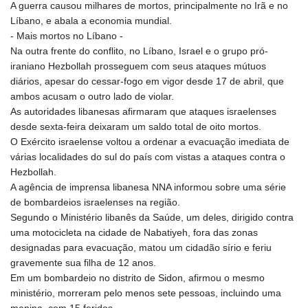
A guerra causou milhares de mortos, principalmente no Irã e no
Líbano, e abala a economia mundial.
- Mais mortos no Líbano -
Na outra frente do conflito, no Líbano, Israel e o grupo pró-
iraniano Hezbollah prosseguem com seus ataques mútuos
diários, apesar do cessar-fogo em vigor desde 17 de abril, que
ambos acusam o outro lado de violar.
As autoridades libanesas afirmaram que ataques israelenses
desde sexta-feira deixaram um saldo total de oito mortos.
O Exército israelense voltou a ordenar a evacuação imediata de
várias localidades do sul do país com vistas a ataques contra o
Hezbollah.
A agência de imprensa libanesa NNA informou sobre uma série
de bombardeios israelenses na região.
Segundo o Ministério libanês da Saúde, um deles, dirigido contra
uma motocicleta na cidade de Nabatiyeh, fora das zonas
designadas para evacuação, matou um cidadão sírio e feriu
gravemente sua filha de 12 anos.
Em um bombardeio no distrito de Sidon, afirmou o mesmo
ministério, morreram pelo menos sete pessoas, incluindo uma