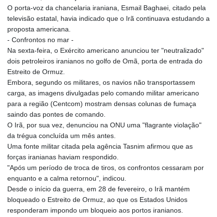
O porta-voz da chancelaria iraniana, Esmail Baghaei, citado pela
televisão estatal, havia indicado que o Irã continuava estudando a
proposta americana.
- Confrontos no mar -
Na sexta-feira, o Exército americano anunciou ter "neutralizado"
dois petroleiros iranianos no golfo de Omã, porta de entrada do
Estreito de Ormuz.
Embora, segundo os militares, os navios não transportassem
carga, as imagens divulgadas pelo comando militar americano
para a região (Centcom) mostram densas colunas de fumaça
saindo das pontes de comando.
O Irã, por sua vez, denunciou na ONU uma "flagrante violação"
da trégua concluída um mês antes.
Uma fonte militar citada pela agência Tasnim afirmou que as
forças iranianas haviam respondido.
"Após um período de troca de tiros, os confrontos cessaram por
enquanto e a calma retornou", indicou.
Desde o início da guerra, em 28 de fevereiro, o Irã mantém
bloqueado o Estreito de Ormuz, ao que os Estados Unidos
responderam impondo um bloqueio aos portos iranianos.