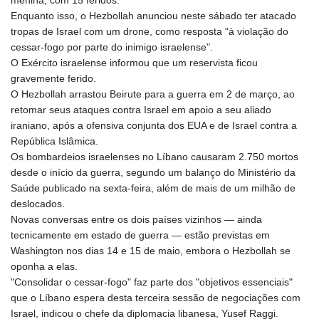
menina, com 15 feridos.
Enquanto isso, o Hezbollah anunciou neste sábado ter atacado
tropas de Israel com um drone, como resposta "à violação do
cessar-fogo por parte do inimigo israelense".
O Exército israelense informou que um reservista ficou
gravemente ferido.
O Hezbollah arrastou Beirute para a guerra em 2 de março, ao
retomar seus ataques contra Israel em apoio a seu aliado
iraniano, após a ofensiva conjunta dos EUA e de Israel contra a
República Islâmica.
Os bombardeios israelenses no Líbano causaram 2.750 mortos
desde o início da guerra, segundo um balanço do Ministério da
Saúde publicado na sexta-feira, além de mais de um milhão de
deslocados.
Novas conversas entre os dois países vizinhos — ainda
tecnicamente em estado de guerra — estão previstas em
Washington nos dias 14 e 15 de maio, embora o Hezbollah se
oponha a elas.
"Consolidar o cessar-fogo" faz parte dos "objetivos essenciais"
que o Líbano espera desta terceira sessão de negociações com
Israel, indicou o chefe da diplomacia libanesa, Yusef Raggi.