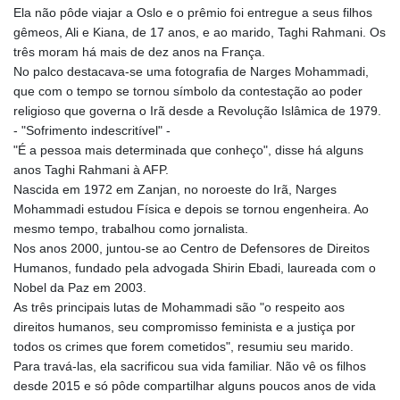
Ela não pôde viajar a Oslo e o prêmio foi entregue a seus filhos
gêmeos, Ali e Kiana, de 17 anos, e ao marido, Taghi Rahmani. Os
três moram há mais de dez anos na França.
No palco destacava-se uma fotografia de Narges Mohammadi,
que com o tempo se tornou símbolo da contestação ao poder
religioso que governa o Irã desde a Revolução Islâmica de 1979.
- "Sofrimento indescritível" -
"É a pessoa mais determinada que conheço", disse há alguns
anos Taghi Rahmani à AFP.
Nascida em 1972 em Zanjan, no noroeste do Irã, Narges
Mohammadi estudou Física e depois se tornou engenheira. Ao
mesmo tempo, trabalhou como jornalista.
Nos anos 2000, juntou-se ao Centro de Defensores de Direitos
Humanos, fundado pela advogada Shirin Ebadi, laureada com o
Nobel da Paz em 2003.
As três principais lutas de Mohammadi são "o respeito aos
direitos humanos, seu compromisso feminista e a justiça por
todos os crimes que forem cometidos", resumiu seu marido.
Para travá-las, ela sacrificou sua vida familiar. Não vê os filhos
desde 2015 e só pôde compartilhar alguns poucos anos de vida