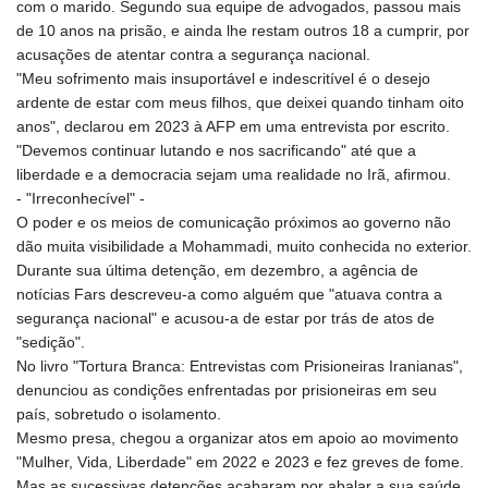
com o marido. Segundo sua equipe de advogados, passou mais
de 10 anos na prisão, e ainda lhe restam outros 18 a cumprir, por
acusações de atentar contra a segurança nacional.
"Meu sofrimento mais insuportável e indescritível é o desejo
ardente de estar com meus filhos, que deixei quando tinham oito
anos", declarou em 2023 à AFP em uma entrevista por escrito.
"Devemos continuar lutando e nos sacrificando" até que a
liberdade e a democracia sejam uma realidade no Irã, afirmou.
- "Irreconhecível" -
O poder e os meios de comunicação próximos ao governo não
dão muita visibilidade a Mohammadi, muito conhecida no exterior.
Durante sua última detenção, em dezembro, a agência de
notícias Fars descreveu-a como alguém que "atuava contra a
segurança nacional" e acusou-a de estar por trás de atos de
"sedição".
No livro "Tortura Branca: Entrevistas com Prisioneiras Iranianas",
denunciou as condições enfrentadas por prisioneiras em seu
país, sobretudo o isolamento.
Mesmo presa, chegou a organizar atos em apoio ao movimento
"Mulher, Vida, Liberdade" em 2022 e 2023 e fez greves de fome.
Mas as sucessivas detenções acabaram por abalar a sua saúde,