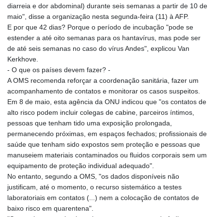
diarreia e dor abdominal) durante seis semanas a partir de 10 de
maio", disse a organização nesta segunda-feira (11) à AFP.
E por que 42 dias? Porque o período de incubação "pode se
estender a até oito semanas para os hantavírus, mas pode ser
de até seis semanas no caso do vírus Andes", explicou Van
Kerkhove.
- O que os países devem fazer? -
A OMS recomenda reforçar a coordenação sanitária, fazer um
acompanhamento de contatos e monitorar os casos suspeitos.
Em 8 de maio, esta agência da ONU indicou que "os contatos de
alto risco podem incluir colegas de cabine, parceiros íntimos,
pessoas que tenham tido uma exposição prolongada,
permanecendo próximas, em espaços fechados; profissionais de
saúde que tenham sido expostos sem proteção e pessoas que
manuseiem materiais contaminados ou fluidos corporais sem um
equipamento de proteção individual adequado".
No entanto, segundo a OMS, "os dados disponíveis não
justificam, até o momento, o recurso sistemático a testes
laboratoriais em contatos (...) nem a colocação de contatos de
baixo risco em quarentena".