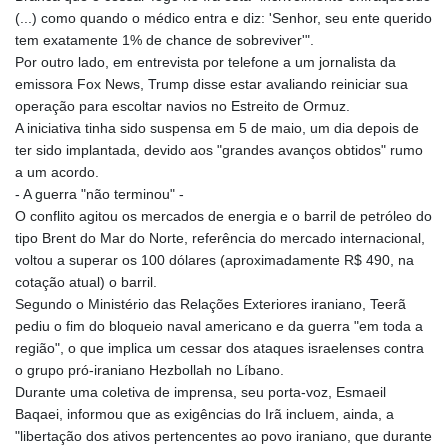
(...) como quando o médico entra e diz: 'Senhor, seu ente querido
tem exatamente 1% de chance de sobreviver'".
Por outro lado, em entrevista por telefone a um jornalista da
emissora Fox News, Trump disse estar avaliando reiniciar sua
operação para escoltar navios no Estreito de Ormuz.
A iniciativa tinha sido suspensa em 5 de maio, um dia depois de
ter sido implantada, devido aos "grandes avanços obtidos" rumo
a um acordo.
- A guerra "não terminou" -
O conflito agitou os mercados de energia e o barril de petróleo do
tipo Brent do Mar do Norte, referência do mercado internacional,
voltou a superar os 100 dólares (aproximadamente R$ 490, na
cotação atual) o barril.
Segundo o Ministério das Relações Exteriores iraniano, Teerã
pediu o fim do bloqueio naval americano e da guerra "em toda a
região", o que implica um cessar dos ataques israelenses contra
o grupo pró-iraniano Hezbollah no Líbano.
Durante uma coletiva de imprensa, seu porta-voz, Esmaeil
Baqaei, informou que as exigências do Irã incluem, ainda, a
"libertação dos ativos pertencentes ao povo iraniano, que durante