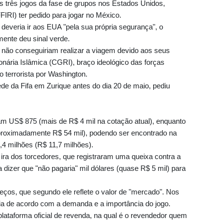
eus três jogos da fase de grupos nos Estados Unidos,
FIRI) ter pedido para jogar no México.
 deveria ir aos EUA "pela sua própria segurança", o
mente deu sinal verde.
não conseguiriam realizar a viagem devido aos seus
ária Islâmica (CGRI), braço ideológico das forças
 terrorista por Washington.
de da Fifa em Zurique antes do dia 20 de maio, pediu
am US$ 875 (mais de R$ 4 mil na cotação atual), enquanto
(aproximadamente R$ 54 mil), podendo ser encontrado na
2,4 milhões (R$ 11,7 milhões).
ra dos torcedores, que registraram uma queixa contra a
 dizer que "não pagaria" mil dólares (quase R$ 5 mil) para
reços, que segundo ele reflete o valor de "mercado". Nos
ia de acordo com a demanda e a importância do jogo.
plataforma oficial de revenda, na qual é o revendedor quem