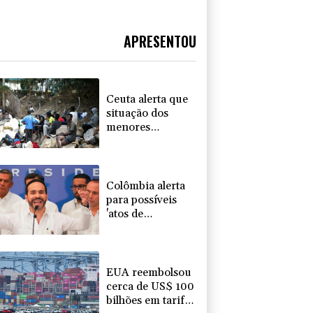
APRESENTOU
Ceuta alerta que
situação dos
menores
migrantes é
'insustentável'
Colômbia alerta
para possíveis
'atos de
terrorismo' na
posse de De la
Espriella
EUA reembolsou
cerca de US$ 100
bilhões em tarifas