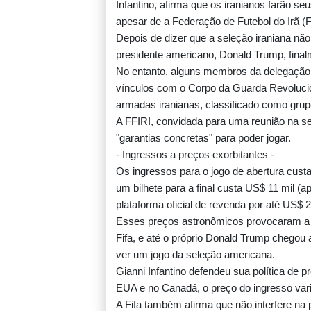
Infantino, afirma que os iranianos farão s
apesar de a Federação de Futebol do Irã (F
Depois de dizer que a seleção iraniana não
presidente americano, Donald Trump, final
No entanto, alguns membros da delegação 
vínculos com o Corpo da Guarda Revolucion
armadas iranianas, classificado como grupo
A FFIRI, convidada para uma reunião na se
"garantias concretas" para poder jogar.
- Ingressos a preços exorbitantes -
Os ingressos para o jogo de abertura cust
um bilhete para a final custa US$ 11 mil 
plataforma oficial de revenda por até US$ 
Esses preços astronômicos provocaram a i
Fifa, e até o próprio Donald Trump chegou a
ver um jogo da seleção americana.
Gianni Infantino defendeu sua política de p
EUA e no Canadá, o preço do ingresso var
A Fifa também afirma que não interfere na 