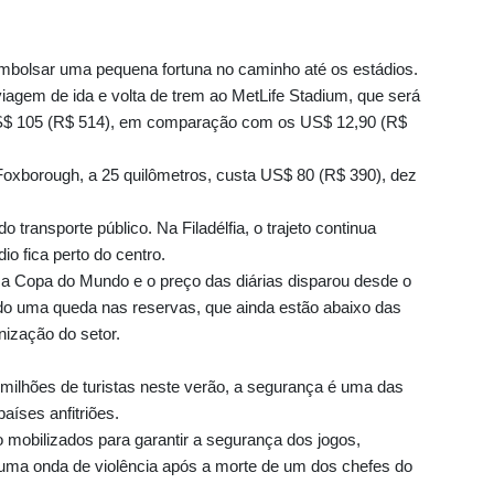
bolsar uma pequena fortuna no caminho até os estádios.
agem de ida e volta de trem ao MetLife Stadium, que será
á US$ 105 (R$ 514), em comparação com os US$ 12,90 (R$
Foxborough, a 25 quilômetros, custa US$ 80 (R$ 390), dez
transporte público. Na Filadélfia, o trajeto continua
o fica perto do centro.
a Copa do Mundo e o preço das diárias disparou desde o
o uma queda nas reservas, que ainda estão abaixo das
anização do setor.
milhões de turistas neste verão, a segurança é uma das
aíses anfitriões.
 mobilizados para garantir a segurança dos jogos,
uma onda de violência após a morte de um dos chefes do