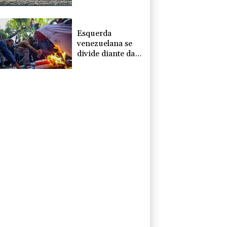
de Trump
Esquerda
venezuelana se
divide diante da
aproximação com
os EUA