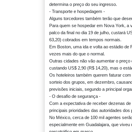
determina o preço do seu ingresso.
- Transporte e hospedagem -
Alguns torcedores também terão que desem
Para quem se hospedar em Nova York, a vi
palco da final no dia 19 de julho, custar
63,20) cobrados em tempos normais.
Em Boston, uma ida e volta ao estádio de 
vezes mais do que o normal.
Outras cidades não vão aumentar o preço do 
custando US$ 2,90 (R$ 14,20), mas o estádi
Os hoteleiros também querem faturar com 
sorteio dos grupos, em dezembro, causand
previsões iniciais, segundo a principal org
- O desafio de segurança -
Com a expectativa de receber dezenas de 
principais prioridades das autoridades dos p
No México, cerca de 100 mil agentes serão
especialmente em Guadalajara, que viveu 
narcotráfico em março.