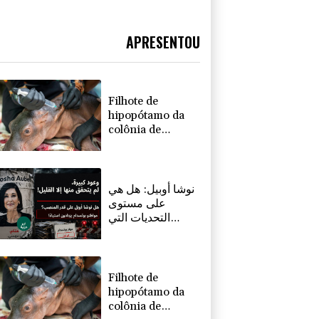
APRESENTOU
Filhote de
hipopótamo da
colônia de
Escobar morre
após ser
resgatado na
Colômbia
نوشا أوبيل: هل هي
على مستوى
التحديات التي
تواجهها بوتسدام؟
Filhote de
hipopótamo da
colônia de