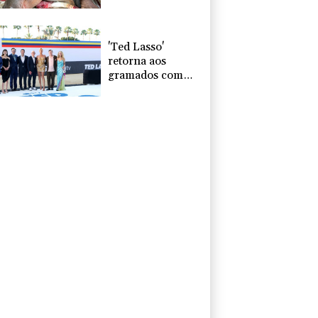
Escobar é
resgatado na
Colômbia
'Ted Lasso'
retorna aos
gramados com
equipe feminina