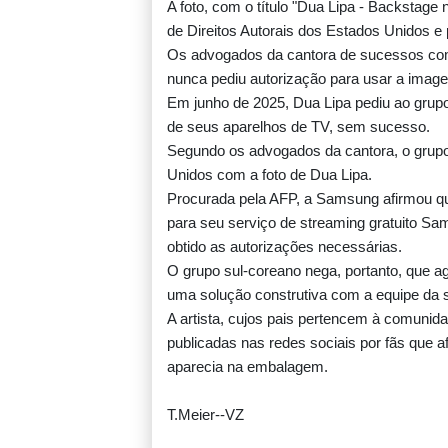
A foto, com o título "Dua Lipa - Backstage n
de Direitos Autorais dos Estados Unidos e
Os advogados da cantora de sucessos com
nunca pediu autorização para usar a imag
Em junho de 2025, Dua Lipa pediu ao grup
de seus aparelhos de TV, sem sucesso.
Segundo os advogados da cantora, o grupo
Unidos com a foto de Dua Lipa.
Procurada pela AFP, a Samsung afirmou qu
para seu serviço de streaming gratuito Sa
obtido as autorizações necessárias.
O grupo sul-coreano nega, portanto, que a
uma solução construtiva com a equipe da s
A artista, cujos pais pertencem à comuni
publicadas nas redes sociais por fãs que
aparecia na embalagem.
T.Meier--VZ