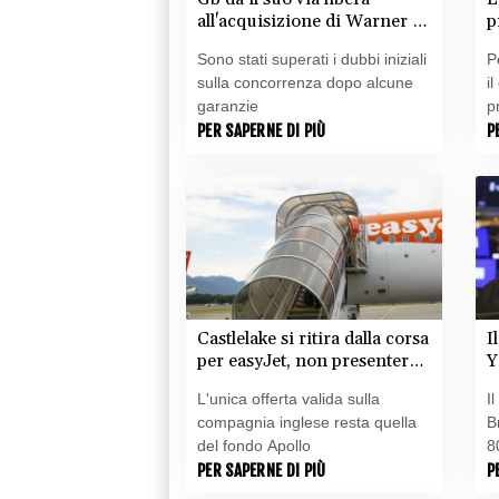
all'acquisizione di Warner da
p
parte di Paramount
s
Sono stati superati i dubbi iniziali
P
sulla concorrenza dopo alcune
i
garanzie
p
PER SAPERNE DI PIÙ
P
Castlelake si ritira dalla corsa
I
per easyJet, non presenterà
Y
nessuna offerta
L'unica offerta valida sulla
Il
compagnia inglese resta quella
B
del fondo Apollo
8
PER SAPERNE DI PIÙ
P