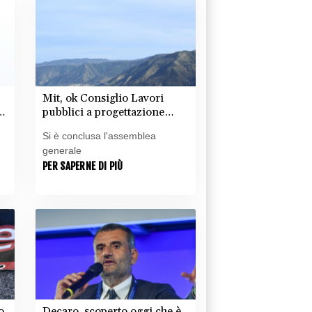
Mit, ok Consiglio Lavori
di
pubblici a progettazione
esecutiva ponte Stretto
Si è conclusa l'assemblea
generale
PER SAPERNE DI PIÙ
o
Decaro, scoperto oggi che è