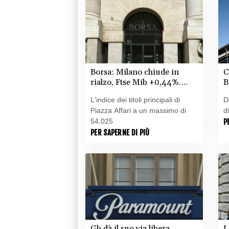
Borsa: Milano chiude in
C
rialzo, Ftse Mib +0,44%.
B
Toccato record oltre 54mila
c
L'indice dei titoli principali di
D
punti
Piazza Affari a un massimo di
d
54.025
P
PER SAPERNE DI PIÙ
Gb dà il suo via libera
L