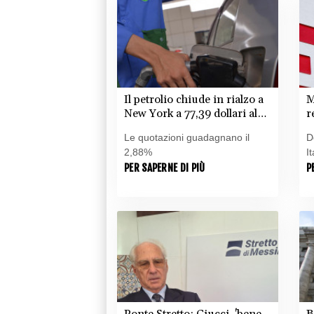
Il petrolio chiude in rialzo a
M
New York a 77,39 dollari al
r
barile
m
Le quotazioni guadagnano il
D
T
2,88%
I
PER SAPERNE DI PIÙ
P
Ponte Stretto: Ciucci, 'bene
B