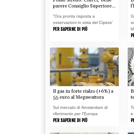
parere Consiglio Superiore
l
dei Lavori Pubblici'
r
"Ora pronta risposta a
G
osservazioni in vista del Cipess'
s
PER SAPERNE DI PIÙ
b
P
Il gas in forte rialzo (+6%) a
B
55 euro al Megawattora
t
Sul mercato di Amsterdam di
T
riferimento per l'Europa
e
PER SAPERNE DI PIÙ
P