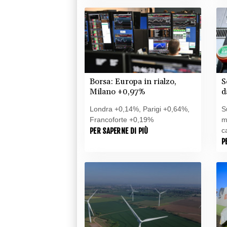
Borsa: Europa in rialzo,
S
Milano +0,97%
d
m
Londra +0,14%, Parigi +0,64%,
S
Francoforte +0,19%
m
PER SAPERNE DI PIÙ
c
P