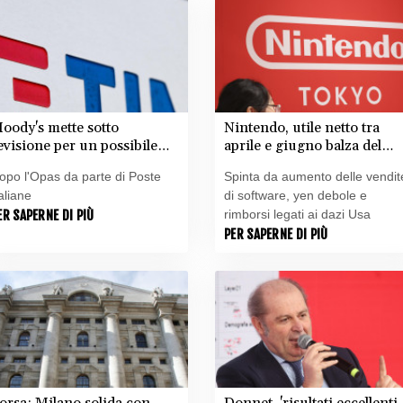
oody's mette sotto
Nintendo, utile netto tra
evisione per un possibile
aprile e giugno balza del
iglioramento i rating di
53% a 810 milioni di euro
opo l'Opas da parte di Poste
Spinta da aumento delle vendit
im
taliane
di software, yen debole e
ER SAPERNE DI PIÙ
rimborsi legati ai dazi Usa
PER SAPERNE DI PIÙ
orsa: Milano solida con
Donnet, 'risultati eccellenti,