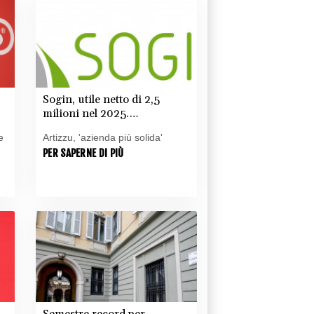
Sogin, utile netto di 2,5
milioni nel 2025.
Avanzamento del
e
Artizzu, 'azienda più solida'
decommissioning al 47,7%
PER SAPERNE DI PIÙ
Semestre record per