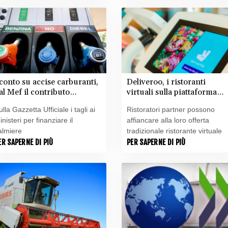
conto su accise carburanti,
Deliveroo, i ristoranti
al Mef il contributo
virtuali sulla piattaforma
aggiore
crescono di oltre il 150%
ulla Gazzetta Ufficiale i tagli ai
Ristoratori partner possono
inisteri per finanziare il
affiancare alla loro offerta
almiere
tradizionale ristorante virtuale
ER SAPERNE DI PIÙ
PER SAPERNE DI PIÙ