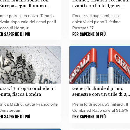
'Europa segna il nuovo
avanti con l'intelligenza
ecord, bene il Banco Bpm
artificiale'
as e petrolio in rialzo. Tenaris
Focalizzati sugli ambiziosi
civola dopo calo dei ricavi per il
obiettivi del piano 'Lifetime
locco di Hormuz
Pasrtner 27'
ER SAPERNE DI PIÙ
PER SAPERNE DI PIÙ
orsa: l'Europa conclude in
Generali chiude il primo
enuta, fiacca Londra
semestre con un utile di 2,5
miliardi
onica Madrid, caute Francoforte
Premi lordi sopra 53 miliardi. Il
 Amsterdam
Combined Ratio sale al 91,5%
ER SAPERNE DI PIÙ
PER SAPERNE DI PIÙ