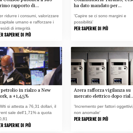
rimo rapporto di
ha dato mandato per
ostenibilità
appellare sentenza ex Ilva
er ridurre i consumi, valorizzare
'Capire se ci sono margini e
l capitale umano e rafforzare i
possibilità'
resìdi di integrità
PER SAPERNE DI PIÙ
ER SAPERNE DI PIÙ
l petrolio in rialzo a New
Arera rafforza vigilanza su
ork, a +1,45%
mercato elettrico dopo rial
Pun a 207 euro/Mwh
 Wti si attesta a 76,31 dollari, il
'Incremento per fattori oggettivi
rent sale dell'1,71% a quota
non anomalie'
0,81
PER SAPERNE DI PIÙ
ER SAPERNE DI PIÙ