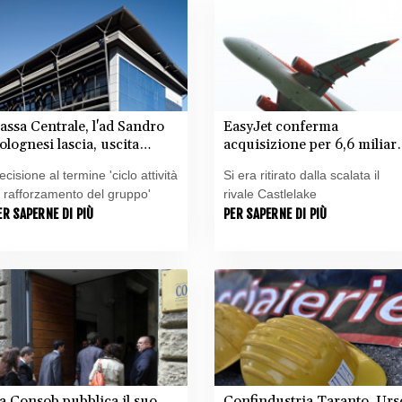
assa Centrale, l'ad Sandro
EasyJet conferma
olognesi lascia, uscita
acquisizione per 6,6 miliar
oncordata con il cda
da parte di fondo Apollo
ecisione al termine 'ciclo attività
Si era ritirato dalla scalata il
i rafforzamento del gruppo'
rivale Castlelake
ER SAPERNE DI PIÙ
PER SAPERNE DI PIÙ
a Consob pubblica il suo
Confindustria Taranto, Urs