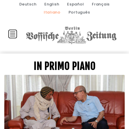
Deutsch
English
Español
Français
Italiano
Português
IN PRIMO PIANO