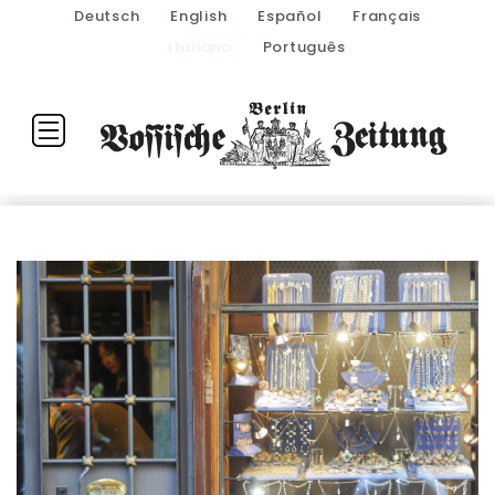
Deutsch
English
Español
Français
Italiano
Português