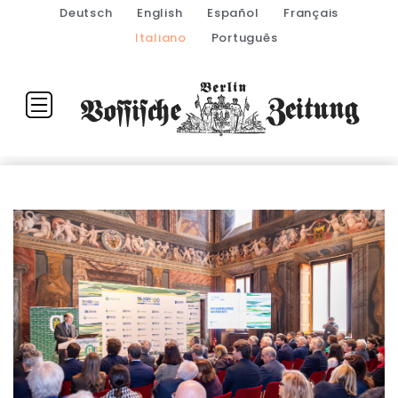
Deutsch
English
Español
Français
Italiano
Português