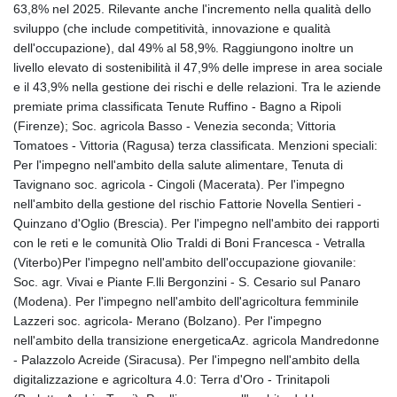
63,8% nel 2025. Rilevante anche l'incremento nella qualità dello
sviluppo (che include competitività, innovazione e qualità
dell'occupazione), dal 49% al 58,9%. Raggiungono inoltre un
livello elevato di sostenibilità il 47,9% delle imprese in area sociale
e il 43,9% nella gestione dei rischi e delle relazioni. Tra le aziende
premiate prima classificata Tenute Ruffino - Bagno a Ripoli
(Firenze); Soc. agricola Basso - Venezia seconda; Vittoria
Tomatoes - Vittoria (Ragusa) terza classificata. Menzioni speciali:
Per l'impegno nell'ambito della salute alimentare, Tenuta di
Tavignano soc. agricola - Cingoli (Macerata). Per l'impegno
nell'ambito della gestione del rischio Fattorie Novella Sentieri -
Quinzano d'Oglio (Brescia). Per l'impegno nell'ambito dei rapporti
con le reti e le comunità Olio Traldi di Boni Francesca - Vetralla
(Viterbo)Per l'impegno nell'ambito dell'occupazione giovanile:
Soc. agr. Vivai e Piante F.lli Bergonzini - S. Cesario sul Panaro
(Modena). Per l'impegno nell'ambito dell'agricoltura femminile
Lazzeri soc. agricola- Merano (Bolzano). Per l'impegno
nell'ambito della transizione energeticaAz. agricola Mandredonne
- Palazzolo Acreide (Siracusa). Per l'impegno nell'ambito della
digitalizzazione e agricoltura 4.0: Terra d'Oro - Trinitapoli