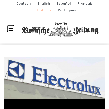
Deutsch
English
Español
Français
Italiano
Português