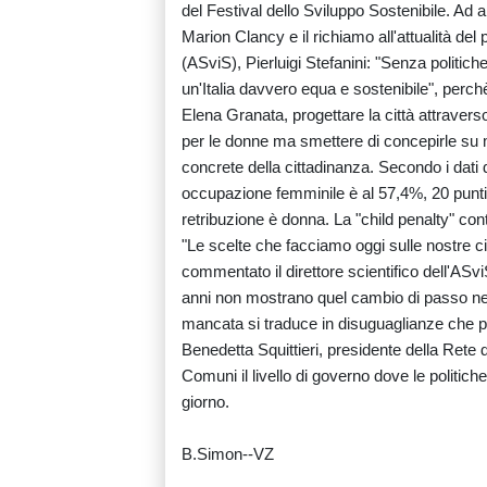
del Festival dello Sviluppo Sostenibile. Ad ap
Marion Clancy e il richiamo all'attualità del 
(ASviS), Pierluigi Stefanini: "Senza politic
un'Italia davvero equa e sostenibile", perch
Elena Granata, progettare la città attravers
per le donne ma smettere di concepirle su m
concrete della cittadinanza. Secondo i dati 
occupazione femminile è al 57,4%, 20 punti 
retribuzione è donna. La "child penalty" con
"Le scelte che facciamo oggi sulle nostre cit
commentato il direttore scientifico dell'ASvi
anni non mostrano quel cambio di passo nec
mancata si traduce in disuguaglianze che pes
Benedetta Squittieri, presidente della Rete 
Comuni il livello di governo dove le politic
giorno.
B.Simon--VZ