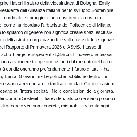
rire i lavori il saluto della vicesindaca di Bologna, Emily
presidente dell'Alleanza Italiana per lo sviluppo Sostenibile
he coordinate e coraggiose non riusciremo a costruire
è, come ha ricordato l'urbanista del Politecnico di Milano,
o lo sguardo di genere non significa creare spazi esclusivi
odelli astratti, riorganizzandole sulla base delle esigenze
del Rapporto di Primavera 2026 di ASviS, il tasso di
sotto il target europeo e il 71,3% di chi riceve una bassa
tinua a spingere troppe donne fuori dal mercato del lavoro.
tà condizioneranno profondamente il futuro di tutti, - ha
S, Enrico Giovannini - Le politiche pubbliche degli ultimi
essario a recuperare i ritardi accumulati. Ogni occasione
ano sull'intera società". Nelle conclusioni della giornata,
dei Comuni Sostenibili, ha evidenziato come siano proprio i
he di genere diventano concrete, misurabili e vissute ogni