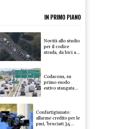
IN PRIMO PIANO
Novità allo studio
per il codice
strada, da bici a
multe e patente a
17 anni
Codacons, su
primo esodo
estivo stangata
carburanti da
370 milioni
Confartigianato:
allarme credito per le
pmi, 'bruciati 34