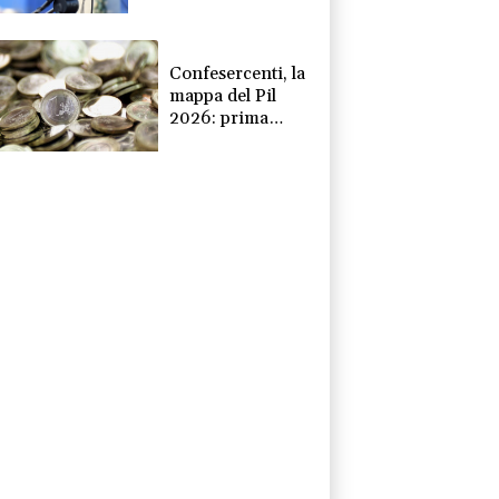
miliardi in 7 anni'
Confesercenti, la
mappa del Pil
2026: prima
Bolzano +1,8%,
frena Valle
d'Aosta -0,1%