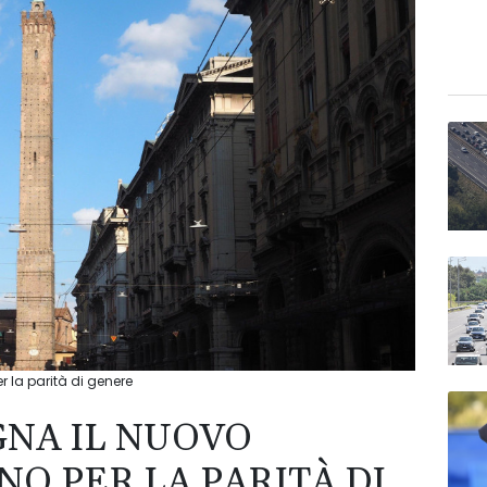
 la parità di genere
GNA IL NUOVO
O PER LA PARITÀ DI