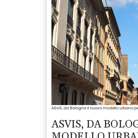
ASviS, da Bologna il nuovo modello urbano per
ASVIS, DA BOLO
MODELLO URBAN