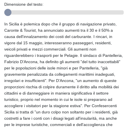
Dimensione del testo:
In Sicilia è polemica dopo che il gruppo di navigazione privato,
Caronte & Tourist, ha annunciato aumenti tra il 30 e il 50% a
causa dell'innalzamento dei costi del carburante. I rincari, in
vigore dal 15 maggio, interesseranno passeggeri, residenti,
veicoli privati e mezzi commerciali. Gli aumenti non
riguarderebbero i trasporti per le Pelagie. Il sindaco di Pantelleria,
Fabrizio D'Ancona, ha definito gli aumenti "del tutto inaccettabili"
per le popolazioni delle isole minori e per Pantelleria, "già
gravemente penalizzata da collegamenti marittimi inadeguati,
irregolari e insufficienti". Per D'Ancona, "un aumento di queste
proporzioni rischia di colpire duramente il diritto alla mobilità dei
cittadini e di danneggiare in maniera significativa il settore
turistico, proprio nel momento in cui le isole si preparano ad
accogliere i visitatori per la stagione estiva". Per Confesercenti
Sicilia si tratta di "un duro colpo non soltanto per i residenti, già
costretti a fare i conti con i disagi legati all'insularità, ma anche
per le imprese turistiche, commerciali e dell'accoglienza che