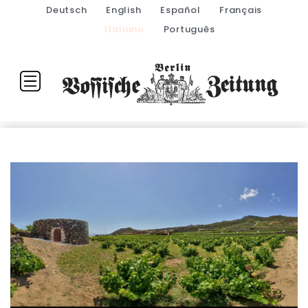
Deutsch
English
Español
Français
Italiano
Português