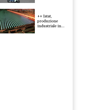
milionaria a
monopattini e
bikesharing ++
++ Istat,
produzione
industriale in
calo dell'1% a
giugno, su anno
-0,6% ++