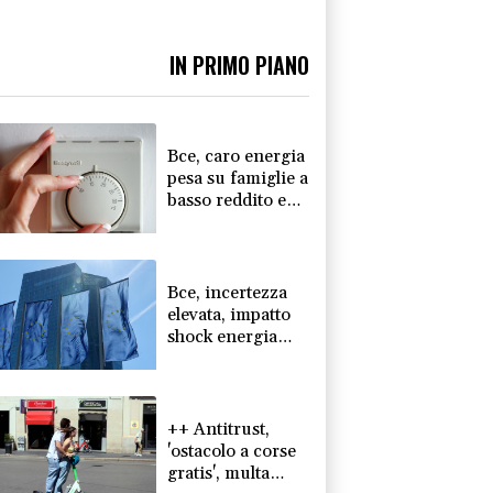
IN PRIMO PIANO
Bce, caro energia
pesa su famiglie a
basso reddito e
ne erode
risparmi
Bce, incertezza
elevata, impatto
shock energia
deve ancora
arrivare
++ Antitrust,
'ostacolo a corse
gratis', multa