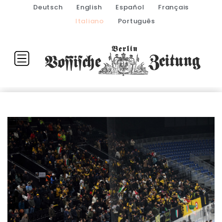
Deutsch
English
Español
Français
Italiano
Português