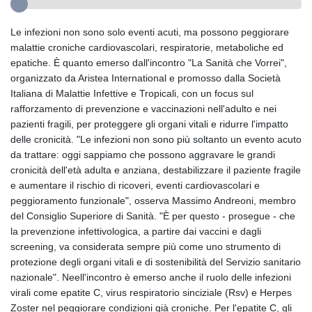
Le infezioni non sono solo eventi acuti, ma possono peggiorare
malattie croniche cardiovascolari, respiratorie, metaboliche ed
epatiche. È quanto emerso dall'incontro "La Sanità che Vorrei",
organizzato da Aristea International e promosso dalla Società
Italiana di Malattie Infettive e Tropicali, con un focus sul
rafforzamento di prevenzione e vaccinazioni nell'adulto e nei
pazienti fragili, per proteggere gli organi vitali e ridurre l'impatto
delle cronicità. "Le infezioni non sono più soltanto un evento acuto
da trattare: oggi sappiamo che possono aggravare le grandi
cronicità dell'età adulta e anziana, destabilizzare il paziente fragile
e aumentare il rischio di ricoveri, eventi cardiovascolari e
peggioramento funzionale", osserva Massimo Andreoni, membro
del Consiglio Superiore di Sanità. "È per questo - prosegue - che
la prevenzione infettivologica, a partire dai vaccini e dagli
screening, va considerata sempre più come uno strumento di
protezione degli organi vitali e di sostenibilità del Servizio sanitario
nazionale". Neell'incontro è emerso anche il ruolo delle infezioni
virali come epatite C, virus respiratorio sinciziale (Rsv) e Herpes
Zoster nel peggiorare condizioni già croniche. Per l'epatite C, gli