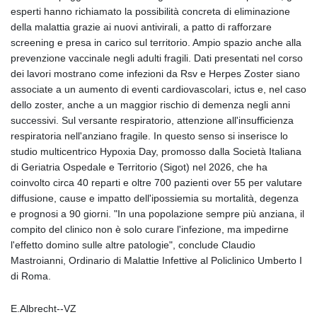
esperti hanno richiamato la possibilità concreta di eliminazione
della malattia grazie ai nuovi antivirali, a patto di rafforzare
screening e presa in carico sul territorio. Ampio spazio anche alla
prevenzione vaccinale negli adulti fragili. Dati presentati nel corso
dei lavori mostrano come infezioni da Rsv e Herpes Zoster siano
associate a un aumento di eventi cardiovascolari, ictus e, nel caso
dello zoster, anche a un maggior rischio di demenza negli anni
successivi. Sul versante respiratorio, attenzione all'insufficienza
respiratoria nell'anziano fragile. In questo senso si inserisce lo
studio multicentrico Hypoxia Day, promosso dalla Società Italiana
di Geriatria Ospedale e Territorio (Sigot) nel 2026, che ha
coinvolto circa 40 reparti e oltre 700 pazienti over 55 per valutare
diffusione, cause e impatto dell'ipossiemia su mortalità, degenza
e prognosi a 90 giorni. "In una popolazione sempre più anziana, il
compito del clinico non è solo curare l'infezione, ma impedirne
l'effetto domino sulle altre patologie", conclude Claudio
Mastroianni, Ordinario di Malattie Infettive al Policlinico Umberto I
di Roma.
E.Albrecht--VZ