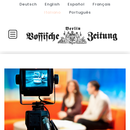
Deutsch
English
Español
Français
Italiano
Português