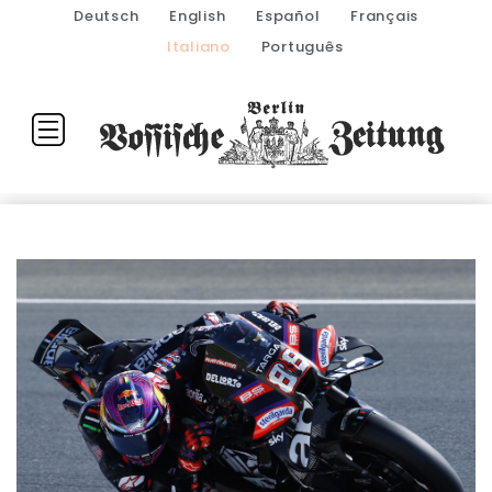
Deutsch
English
Español
Français
Italiano
Português