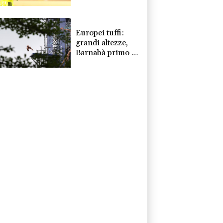
al Leganés
Europei tuffi:
grandi altezze,
Barnabà primo e
Cosetti seconda
dopo due round