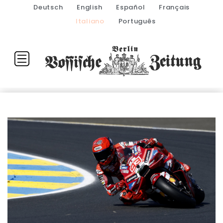
Deutsch
English
Español
Français
Italiano
Português