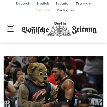
Deutsch
English
Español
Français
Italiano
Português