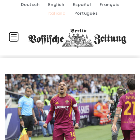
Deutsch
English
Español
Français
Italiano
Português