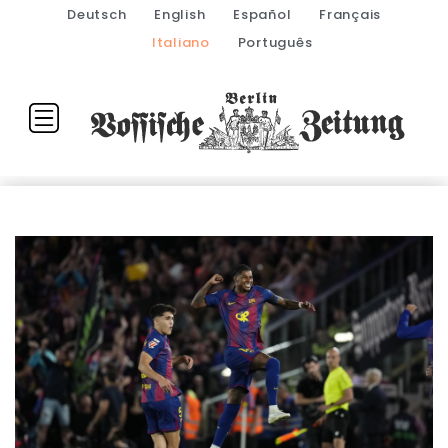
Deutsch
English
Español
Français
Italiano
Português