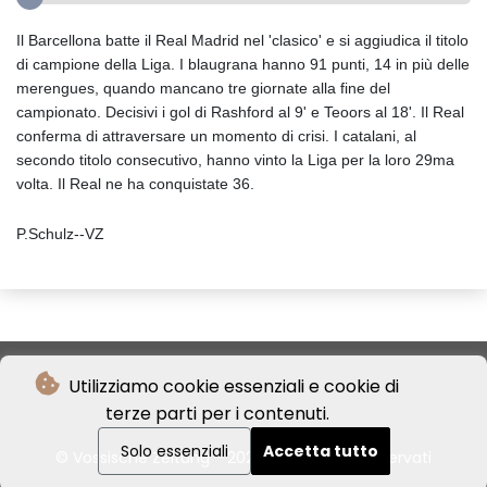
Il Barcellona batte il Real Madrid nel 'clasico' e si aggiudica il titolo
di campione della Liga. I blaugrana hanno 91 punti, 14 in più delle
merengues, quando mancano tre giornate alla fine del
campionato. Decisivi i gol di Rashford al 9' e Teoors al 18'. Il Real
conferma di attraversare un momento di crisi. I catalani, al
secondo titolo consecutivo, hanno vinto la Liga per la loro 29ma
volta. Il Real ne ha conquistate 36.
P.Schulz--VZ
Utilizziamo cookie essenziali e cookie di
terze parti per i contenuti.
Solo essenziali
Accetta tutto
© Vossische Zeitung - 2026 - Tutti i diritti riservati