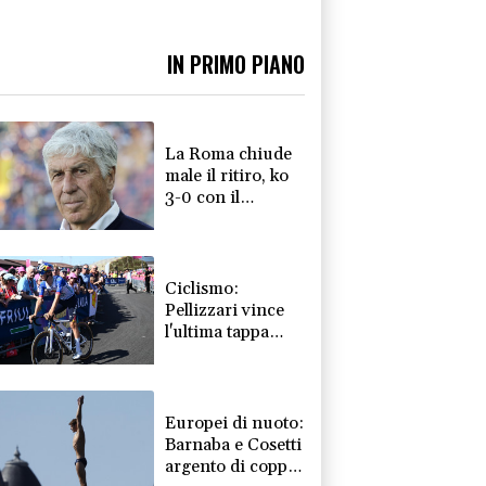
IN PRIMO PIANO
La Roma chiude
male il ritiro, ko
3-0 con il
Brighton
Ciclismo:
Pellizzari vince
l'ultima tappa
della Vuelta a
Burgos
Europei di nuoto:
Barnaba e Cosetti
argento di coppia