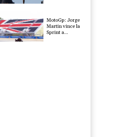
'scritto nel
destino'
MotoGp: Jorge
Martin vince la
Sprint a
Silverstone,
Bezzechi terzo