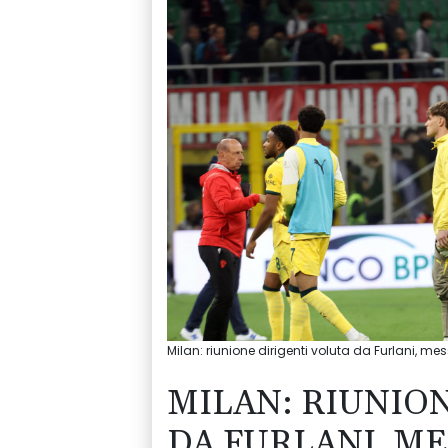
Milan: riunione dirigenti voluta da Furlani, m
MILAN: RIUNIO
DA FURLANI, ME