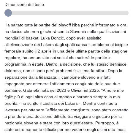
Dimensione del testo:
Ha saltato tutte le partite dei playoff Nba perché infortunato e ora
ha deciso che non giocherà con la Slovenia nelle qualificazioni ai
mondiali di basket. Luka Doncic, dopo aver assistito
all'eliminazione dei Lakers dagli spalti causa il problema al bicipite
femorale subito il 2 aprile in una delle ultime partite della stagione
regolare, ha annunciato sui social che salterà le partite in
programma in estate. Dietro la decisione, che lui stesso definisce
dolorosa, non ci sono però problemi fisici, ma familiari. Dopo la
separazione dalla fidanzata, il campione sloveno è infatti
impegnato per ottenere l'affidamento congiunto delle sue due
bambine, Gabriela nata nel 2023 e Olivia nel 2025. "Amo le mie
figlie più di ogni altra cosa al mondo e saranno sempre la mia
priorità - ha scritto il cestista dei Lakers -. Mentre continuo a
lavorare per ottenere l'affidamento congiunto, sono stato costretto
a prendere una decisione difficile tra viaggiare e giocare per la
nazionale slovena e stare con loro quest'estate. Purtroppo, è
stato estremamente difficile per me vederle negli ultimi otto mesi.