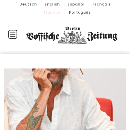
Deutsch
English
Español
Français
Italiano
Português