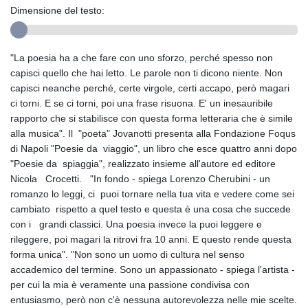
Dimensione del testo:
"La poesia ha a che fare con uno sforzo, perché spesso non
capisci quello che hai letto. Le parole non ti dicono niente. Non
capisci neanche perché, certe virgole, certi accapo, però magari
ci torni. E se ci torni, poi una frase risuona. E' un inesauribile
rapporto che si stabilisce con questa forma letteraria che è simile
alla musica". Il "poeta" Jovanotti presenta alla Fondazione Foqus
di Napoli "Poesie da viaggio", un libro che esce quattro anni dopo
"Poesie da spiaggia", realizzato insieme all'autore ed editore
Nicola Crocetti. "In fondo - spiega Lorenzo Cherubini - un
romanzo lo leggi, ci puoi tornare nella tua vita e vedere come sei
cambiato rispetto a quel testo e questa è una cosa che succede
con i grandi classici. Una poesia invece la puoi leggere e
rileggere, poi magari la ritrovi fra 10 anni. E questo rende questa
forma unica". "Non sono un uomo di cultura nel senso
accademico del termine. Sono un appassionato - spiega l'artista -
per cui la mia è veramente una passione condivisa con
entusiasmo, però non c'è nessuna autorevolezza nelle mie scelte.