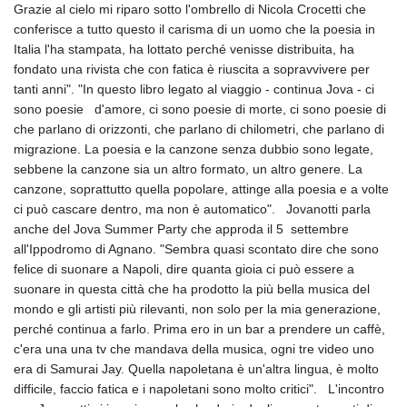
Grazie al cielo mi riparo sotto l'ombrello di Nicola Crocetti che
conferisce a tutto questo il carisma di un uomo che la poesia in
Italia l'ha stampata, ha lottato perché venisse distribuita, ha
fondato una rivista che con fatica è riuscita a sopravvivere per
tanti anni". "In questo libro legato al viaggio - continua Jova - ci
sono poesie d'amore, ci sono poesie di morte, ci sono poesie di
che parlano di orizzonti, che parlano di chilometri, che parlano di
migrazione. La poesia e la canzone senza dubbio sono legate,
sebbene la canzone sia un altro formato, un altro genere. La
canzone, soprattutto quella popolare, attinge alla poesia e a volte
ci può cascare dentro, ma non è automatico". Jovanotti parla
anche del Jova Summer Party che approda il 5 settembre
all'Ippodromo di Agnano. "Sembra quasi scontato dire che sono
felice di suonare a Napoli, dire quanta gioia ci può essere a
suonare in questa città che ha prodotto la più bella musica del
mondo e gli artisti più rilevanti, non solo per la mia generazione,
perché continua a farlo. Prima ero in un bar a prendere un caffè,
c'era una una tv che mandava della musica, ogni tre video uno
era di Samurai Jay. Quella napoletana è un'altra lingua, è molto
difficile, faccio fatica e i napoletani sono molto critici". L'incontro