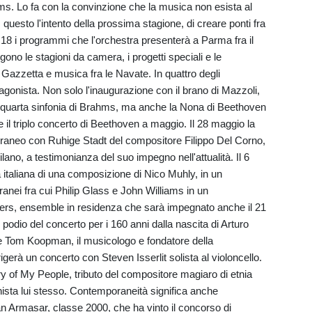
s. Lo fa con la convinzione che la musica non esista al
questo l'intento della prossima stagione, di creare ponti fra
 18 i programmi che l'orchestra presenterà a Parma fra il
ono le stagioni da camera, i progetti speciali e le
a Gazzetta e musica fra le Navate. In quattro degli
gonista. Non solo l'inaugurazione con il brano di Mazzoli,
a quarta sinfonia di Brahms, ma anche la Nona di Beethoven
 il triplo concerto di Beethoven a maggio. Il 28 maggio la
raneo con Ruhige Stadt del compositore Filippo Del Corno,
ano, a testimonianza del suo impegno nell'attualità. Il 6
a italiana di una composizione di Nico Muhly, in un
nei fra cui Philip Glass e John Williams in un
ders, ensemble in residenza che sarà impegnato anche il 21
odio del concerto per i 160 anni dalla nascita di Arturo
ile Tom Koopman, il musicologo e fondatore della
rà un concerto con Steven Isserlit solista al violoncello.
 of My People, tributo del compositore magiaro di etnia
ista lui stesso. Contemporaneità significa anche
an Armasar, classe 2000, che ha vinto il concorso di