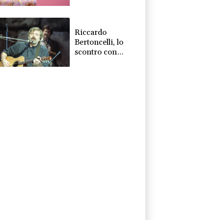
scrittore Samuel
Benchetrit
Riccardo
Bertoncelli, lo
scontro con
Guccini? 'Ci
volevamo bene'