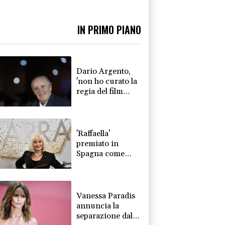
IN PRIMO PIANO
Dario Argento,
'non ho curato la
regia del film
Carne della mia
carne'
'Raffaella'
premiato in
Spagna come
"miglior musical
originale per il
2026"
Vanessa Paradis
annuncia la
separazione dallo