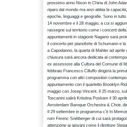
prossimo anno Nixon in China di John Adam
riparo dal mondo ma anzi abbia la capacità, 
epoche, linguaggi e geografie. Sono in tutto
14 novembre e il 28 maggio, a cui si aggiung
rassegne sul territorio come i concerti dell
appuntamenti in stagione Nagano sarà prota
il concerto per pianoforte di Schumann e l
a Capodanno, la quarta di Mahler ad aprile e
chiusura sarà ancora dedicata al contempo
ex assessore alla Cultura del Comune di Mil
febbraio Francesco Cilluffo dirigerà la prim
programma con altri compositori contempora
appuntamento con il quartetto Brooklyn Ri
maggio con Josep Vincent. Il 25 marzo, sul p
Toscanini salirà Kriistina Poskam il 30 apr
Amsterdam Baroque Orchestra & Choir, dirige
Il 29 settembre in programma c'è In Memory
rom Ferenc Snétberger di cui sarà protagon
attenzione ai giovani come il direttore Step