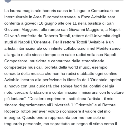
La laurea magistrale honoris causa in 'Lingue e Comunicazione
Interculturale in Area Euromediterranea' a Enzo Avitabile sarà
conferita a giovedì 18 giugno alle ore 11 nella basilica di San
Giovanni Maggiore, alle rampe san Giovanni Maggiore, a Napoli.
Gli verrà conferita da Roberto Tottoli, rettore dell'Università degli
studi di Napoli L'Orientale. Per il rettore Tottoli "Avitabile è un
artista internazionale con infinite collaborazioni nel Mediterraneo
allargato e allo stesso tempo con salde radici nella sua Napoli.
Compositore, musicista e cantautore dalle straordinarie
competenze musicali, profeta della world music, esempio
concreto della musica che non ha radici e abbatte ogni confine,
Avitabile incarna alla perfezione la filosofia de L'Orientale: aprirsi
al nuovo con una curiosità che spinge fuori dai confini del già
noto, cercare ibridazioni e contaminazioni, misurarsi con le culture
più lontane". "Desidero esprimere - sottolinea l'artista - il mio
sincero ringraziamento all'Università "L'Orientale" e al Rettore
Roberto Tottoli per aver voluto riconoscere il valore del mio
impegno. Questo onore rappresenta per me non solo un
traguardo personale, ma soprattutto un segno di stima verso il