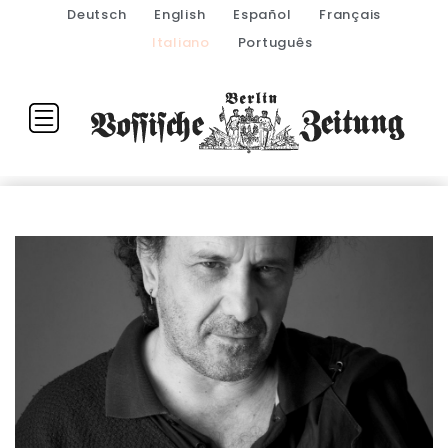
Deutsch
English
Español
Français
Italiano
Português