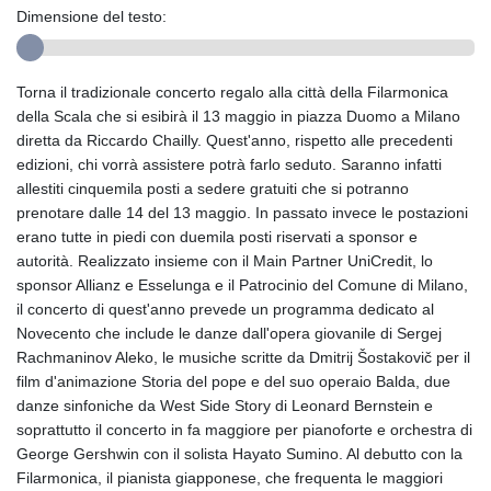
Dimensione del testo:
Torna il tradizionale concerto regalo alla città della Filarmonica
della Scala che si esibirà il 13 maggio in piazza Duomo a Milano
diretta da Riccardo Chailly. Quest'anno, rispetto alle precedenti
edizioni, chi vorrà assistere potrà farlo seduto. Saranno infatti
allestiti cinquemila posti a sedere gratuiti che si potranno
prenotare dalle 14 del 13 maggio. In passato invece le postazioni
erano tutte in piedi con duemila posti riservati a sponsor e
autorità. Realizzato insieme con il Main Partner UniCredit, lo
sponsor Allianz e Esselunga e il Patrocinio del Comune di Milano,
il concerto di quest'anno prevede un programma dedicato al
Novecento che include le danze dall'opera giovanile di Sergej
Rachmaninov Aleko, le musiche scritte da Dmitrij Šostakovič per il
film d'animazione Storia del pope e del suo operaio Balda, due
danze sinfoniche da West Side Story di Leonard Bernstein e
soprattutto il concerto in fa maggiore per pianoforte e orchestra di
George Gershwin con il solista Hayato Sumino. Al debutto con la
Filarmonica, il pianista giapponese, che frequenta le maggiori