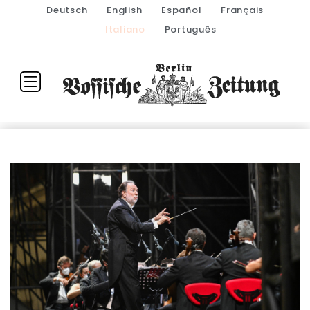
Deutsch
English
Español
Français
Italiano
Português