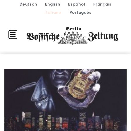
Deutsch
English
Español
Français
Italiano
Português