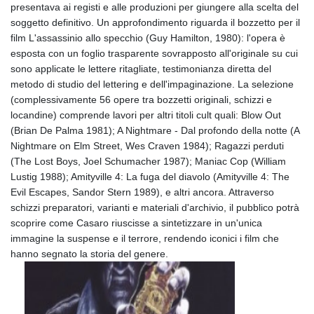
presentava ai registi e alle produzioni per giungere alla scelta del
soggetto definitivo. Un approfondimento riguarda il bozzetto per il
film L'assassinio allo specchio (Guy Hamilton, 1980): l'opera è
esposta con un foglio trasparente sovrapposto all'originale su cui
sono applicate le lettere ritagliate, testimonianza diretta del
metodo di studio del lettering e dell'impaginazione. La selezione
(complessivamente 56 opere tra bozzetti originali, schizzi e
locandine) comprende lavori per altri titoli cult quali: Blow Out
(Brian De Palma 1981); A Nightmare - Dal profondo della notte (A
Nightmare on Elm Street, Wes Craven 1984); Ragazzi perduti
(The Lost Boys, Joel Schumacher 1987); Maniac Cop (William
Lustig 1988); Amityville 4: La fuga del diavolo (Amityville 4: The
Evil Escapes, Sandor Stern 1989), e altri ancora. Attraverso
schizzi preparatori, varianti e materiali d'archivio, il pubblico potrà
scoprire come Casaro riuscisse a sintetizzare in un'unica
immagine la suspense e il terrore, rendendo iconici i film che
hanno segnato la storia del genere.