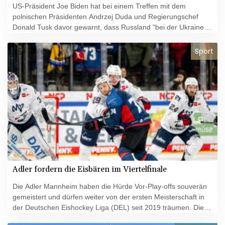
US-Präsident Joe Biden hat bei einem Treffen mit dem
polnischen Präsidenten Andrzej Duda und Regierungschef
Donald Tusk davor gewarnt, dass Russland "bei der Ukraine
nicht aufhören" wird. "Wie Polen sich erinnern kann, wird
Russland bei der Ukraine nicht aufhören", sagte Biden am
Sport
Dienstag in Washington. Der russische Präsident Wladimir
Putin werde "weitermachen und Europa, die Vereinigten
Staaten und die gesamte freie Welt in Gefahr bringen".
Adler fordern die Eisbären im Viertelfinale
Die Adler Mannheim haben die Hürde Vor-Play-offs souverän
gemeistert und dürfen weiter von der ersten Meisterschaft in
der Deutschen Eishockey Liga (DEL) seit 2019 träumen. Die
Kurpfälzer setzten sich bei den Nürnberg Ice Tigers mit 6:3