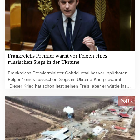
seien beschlagnahmt worden und würden aktuell ausgewertet.
Frankreichs Premier warnt vor Folgen eines
russischen Siegs in der Ukraine
Frankreichs Premierminister Gabriel Attal hat vor "spürbaren
Folgen" eines russischen Siegs im Ukraine-Krieg gewarnt.
"Dieser Krieg hat schon jetzt seinen Preis, aber er würde ins
Unermessliche steigen, wenn Russland die Ukraine besiegen
würde", sagte Attal am Dienstag in einer Parlamentsdebatte
Politik
über Frankreichs Ukraine-Politik. Das Parlament billigte
anschließend eine bereits unterzeichnete
Sicherheitsvereinbarung mit Kiew.