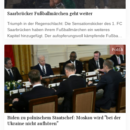
Saarbrücker Fußballmärchen geht weiter
Triumph in der Regenschlacht: Die Sensationskicker des 1. FC
Saarbrücken haben ihrem Fußballmärchen ein weiteres
Kapitel hinzugefügt. Der aufopferungsvoll kämpfende Fußball-
Drittligist bezwang Borussia Mönchengladbach im DFB-Pokal
etwas glücklich mit 2:1 (1:1) und zog bei schwierigen
Politik
Platzverhältnissen zum fünften Mal ins Halbfinale ein. Dort
geht es am 2. April ins brisante Südwest-Derby gegen den
Zweitligisten 1. FC Kaiserslautern.
Biden zu polnischem Staatschef: Moskau wird "bei der
Ukraine nicht aufhören"