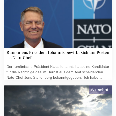
dann vertröstet werden. Hubmann sprach von einem
"inakzeptablen Zustand, der sofort gelöst werden muss".
Rumäniens Präsident Iohannis bewirbt sich um Posten
als Nato-Chef
Der rumänische Präsident Klaus Iohannis hat seine Kandidatur
für die Nachfolge des im Herbst aus dem Amt scheidenden
Nato-Chef Jens Stoltenberg bekanntgegeben. "Ich habe
beschlossen, mich um den Posten des Nato-Generalsekretärs
zu bewerben", sagte Iohannis am Dienstag vor Journalisten.
Wirtschaft
Für Rumänien, das seit 2004 Nato-Mitglied ist, sei es an der
Zeit, "angesichts der aktuellen Sicherheitslage eine noch
größere Verantwortung zu übernehmen", sagte der 64-
Jährige.