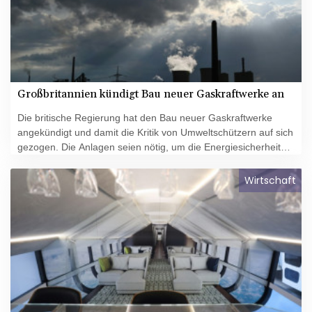
Großbritannien kündigt Bau neuer Gaskraftwerke an
Die britische Regierung hat den Bau neuer Gaskraftwerke
angekündigt und damit die Kritik von Umweltschützern auf sich
gezogen. Die Anlagen seien nötig, um die Energiesicherheit
unabhängig vom Wetter gewährleisten zu können, teilte die
konservative Regierung von Premierminister Rishi Sunak am
Wirtschaft
Dienstag in London mit. Großbritannien will bis 2050 CO2-
neutral sein. Diese Ziele sehen Kritiker durch diese
Ankündigung gefährdet.