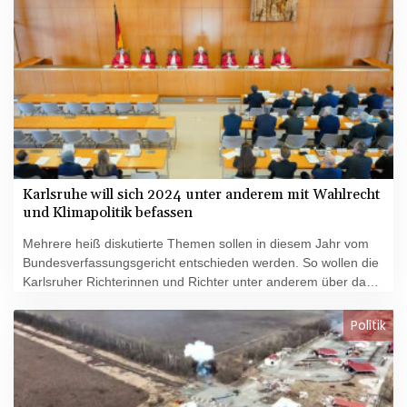
Journalisten an. Damit solle auf "einige der dringendsten
Bedürfnisse" der ukrainischen Armee reagiert werden.
Karlsruhe will sich 2024 unter anderem mit Wahlrecht
und Klimapolitik befassen
Mehrere heiß diskutierte Themen sollen in diesem Jahr vom
Bundesverfassungsgericht entschieden werden. So wollen die
Karlsruher Richterinnen und Richter unter anderem über das
neue Wahlrecht, möglicherweise mit illegalen Geldern
erworbene Immobilien und die Klimapolitik entscheiden, wie
Politik
aus der Jahresvorausschau vom Dienstag hervorgeht. Zwei
Verhandlungstermine und ein Urteil sind bereits terminiert.