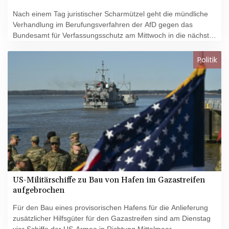
Nach einem Tag juristischer Scharmützel geht die mündliche
Verhandlung im Berufungsverfahren der AfD gegen das
Bundesamt für Verfassungsschutz am Mittwoch in die nächste
Runde. Bei der Verhandlung vor dem nordrhein-westfälischen
Oberverwaltungsgericht (OVG) in Münster geht es im Kern um
Politik
die Frage, ob die AfD als Gesamtpartei von den
Verfassungsschützern als rechtsextremistischer Verdachtsfall
geführt werden darf. Das Verwaltungsgericht Köln hatte im
März 2022 eine dagegen gerichtete Klage der AfD in erster
Instanz abgewiesen.
US-Militärschiffe zu Bau von Hafen im Gazastreifen
aufgebrochen
Für den Bau eines provisorischen Hafens für die Anlieferung
zusätzlicher Hilfsgüter für den Gazastreifen sind am Dienstag
vier Schiffe der US-Armee in Richtung Mittelmeer