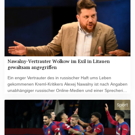
Nawalny-Vertrauter Wolkow im Exil in Litauen
gewaltsam angegriffen
Ein enger Vertrauter des in russischer Haft ums Leben
gekommenen Kreml-Kritikers Alexej Nawalny ist nach Angaben
unabhängiger russischer Online-Medien und einer Sprecherin
im Exil in Litauen gewaltsam angegriffen worden. "Leonid
Wolkow ist gerade vor seinem Haus angegriffen worden",
Sport
erklärte am Dienstagabend Kira Jarmisch, die bis zum Tod von
Nawalny dessen Sprecherin war. Unter anderem sei Wolkow
mit Tränengas und einem Hammer attackiert worden.