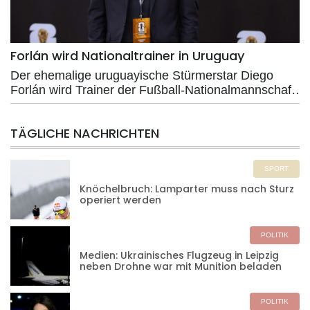
Forlán wird Nationaltrainer in Uruguay
Der ehemalige uruguayische Stürmerstar Diego
Forlán wird Trainer der Fußball-Nationalmannschaft
seines Heimatlandes. Dies gab der uruguayische
Fußballverband am Donnerstag bekannt. Forlán
TÄGLICHE NACHRICHTEN
folgt auf Marcelo Bielsa, der mit der "Celeste" bei
der WM in den USA, Mexiko und Kanada bereits in
der Gruppenphase gescheitert war.
SPORT
Knöchelbruch: Lamparter muss nach Sturz
operiert werden
POLITIK
Medien: Ukrainisches Flugzeug in Leipzig
neben Drohne war mit Munition beladen
POLITIK