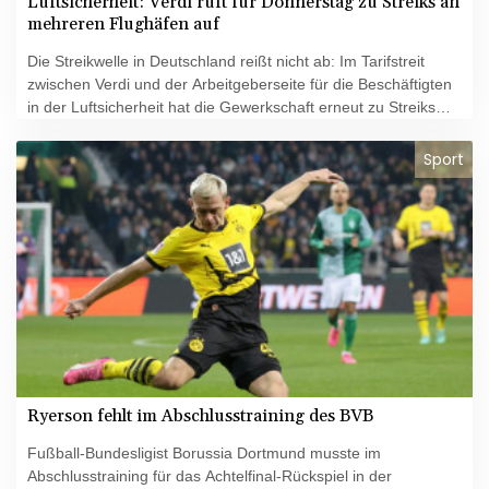
Luftsicherheit: Verdi ruft für Donnerstag zu Streiks an
mehreren Flughäfen auf
Die Streikwelle in Deutschland reißt nicht ab: Im Tarifstreit
zwischen Verdi und der Arbeitgeberseite für die Beschäftigten
in der Luftsicherheit hat die Gewerkschaft erneut zu Streiks
aufgerufen. Von dem ganztägigen Streik des
Sicherheitspersonals seien am Donnerstag die Flughäfen
Sport
Karlsruhe/Baden Baden, Köln, Berlin, Hamburg und Stuttgart
betroffen, teilte die Dienstleistungsgewerkschaft mit. Sie erhöht
damit den Druck in den laufenden Tarifverhandlungen für die
rund 25.000 Beschäftigten der Branche.
Ryerson fehlt im Abschlusstraining des BVB
Fußball-Bundesligist Borussia Dortmund musste im
Abschlusstraining für das Achtelfinal-Rückspiel in der