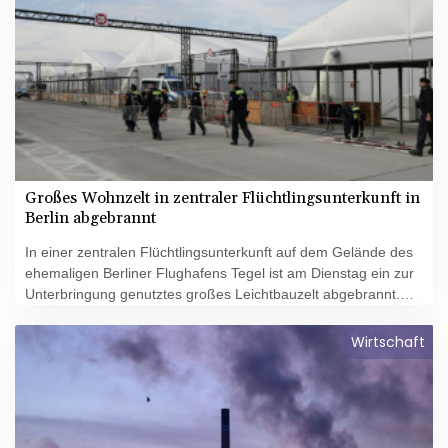
Großes Wohnzelt in zentraler Flüchtlingsunterkunft in
Berlin abgebrannt
In einer zentralen Flüchtlingsunterkunft auf dem Gelände des
ehemaligen Berliner Flughafens Tegel ist am Dienstag ein zur
Unterbringung genutztes großes Leichtbauzelt abgebrannt.
Wie die Feuerwehr mitteilte, gab es nach ersten Erkenntnissen
keine Verletzten. Zuvor hatten die Einsatzkräfte nach eigenen
Wirtschaft
Angaben aufgrund der ersten Alarmmeldungen über das
Feuer einen Großalarm ausgelöst.