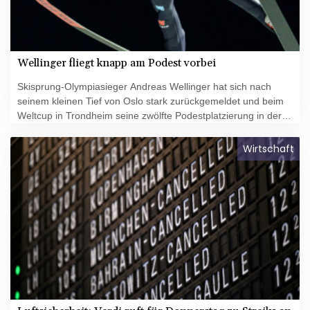
Wellinger fliegt knapp am Podest vorbei
Skisprung-Olympiasieger Andreas Wellinger hat sich nach
seinem kleinen Tief von Oslo stark zurückgemeldet und beim
Weltcup in Trondheim seine zwölfte Podestplatzierung in der
laufenden Saison nur knapp verpasst. Der 28-Jährige aus
Ruhpolding kam zum Auftakt der zweiten Station der Raw-Air-
Wirtschaft
Tournee beim Sieg des Japaners Ryoyu Kobayashi auf Platz
vier.