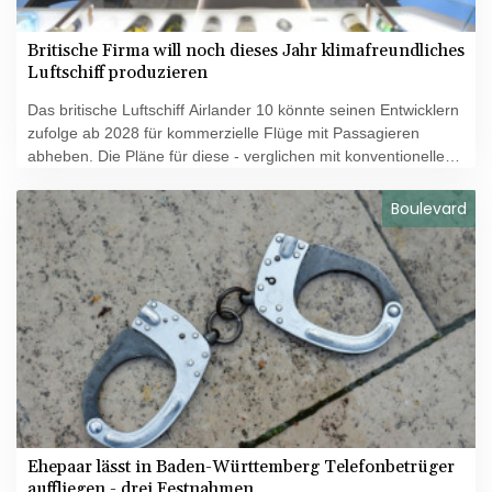
Britische Firma will noch dieses Jahr klimafreundliches
Luftschiff produzieren
Das britische Luftschiff Airlander 10 könnte seinen Entwicklern
zufolge ab 2028 für kommerzielle Flüge mit Passagieren
abheben. Die Pläne für diese - verglichen mit konventionellen
Flugzeugen - grünere, aber gleichzeitig auch deutlich
langsamere Art des Reisens, seien "in vollem Gange", teilte
Boulevard
das Unternehmen Hybrid Air Vehicles (HAV) im englischen
Bedford mit. Die Produktion soll noch im Laufe dieses Jahres
beginnen.
Ehepaar lässt in Baden-Württemberg Telefonbetrüger
auffliegen - drei Festnahmen