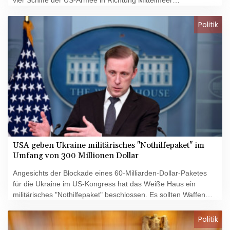
aufgebrochen. Beladen mit Ausrüstung und mit rund hundert
Soldaten an Bord verließen sie den Stützpunkt Langley-Eustis
Politik
im US-Bundesstaat Virginia. In rund 30 Tagen sollen sie den
Gazastreifen erreichen.
USA geben Ukraine militärisches "Nothilfepaket" im
Umfang von 300 Millionen Dollar
Angesichts der Blockade eines 60-Milliarden-Dollar-Paketes
für die Ukraine im US-Kongress hat das Weiße Haus ein
militärisches "Nothilfepaket" beschlossen. Es sollten Waffen
und andere Ausrüstung im Wert von 300 Millionen Dollar (275
Millionen Euro) für Kiew bereitgestellt werden, kündigte am
Politik
Dienstag der Nationale Sicherheitsberater Jake Sullivan vor