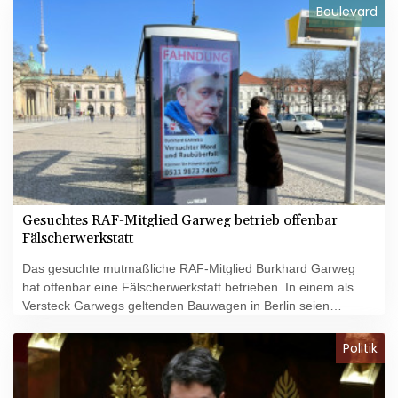
(1:1, 2:0, 3:2) durch und holten damit den entscheidenden
Boulevard
zweiten Sieg in dieser Serie. Nun fordern die Adler im
Viertelfinale der Play-offs die Eisbären Berlin, die die
Hauptrunde auf Platz zwei beendet hatten.
Gesuchtes RAF-Mitglied Garweg betrieb offenbar
Fälscherwerkstatt
Das gesuchte mutmaßliche RAF-Mitglied Burkhard Garweg
hat offenbar eine Fälscherwerkstatt betrieben. In einem als
Versteck Garwegs geltenden Bauwagen in Berlin seien
Utensilien und Geräte entdeckt worden, mit denen Dokumente
gefälscht werden können, sagte der Chef des die Ermittlungen
Politik
leitenden niedersächsischen Landeskriminalamtes, Friedo de
Vries, der Wochenzeitung "Zeit". Die Geräte und Werkzeuge