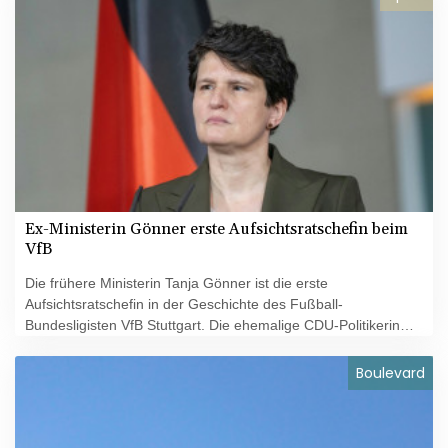
über Frankreichs Ukraine-Politik. "Der Sieg der Ukraine liegt
auch im Interesse Frankreichs", betonte er.
Ex-Ministerin Gönner erste Aufsichtsratschefin beim
VfB
Die frühere Ministerin Tanja Gönner ist die erste
Aufsichtsratschefin in der Geschichte des Fußball-
Bundesligisten VfB Stuttgart. Die ehemalige CDU-Politikerin
wurde vor dem Hintergrund eines Machtkampfes im Klub am
Dienstag bei einer außerordentlichen Sitzung als Nachfolgerin
Boulevard
von Präsident Claus Vogt an die Spitze des Gremiums
gewählt. Vogt bleibt Mitglied im Aufsichtsrat, Peter Schymon
Stellvertreter.