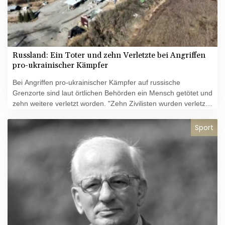
Russland: Ein Toter und zehn Verletzte bei Angriffen
pro-ukrainischer Kämpfer
Bei Angriffen pro-ukrainischer Kämpfer auf russische
Grenzorte sind laut örtlichen Behörden ein Mensch getötet und
zehn weitere verletzt worden. "Zehn Zivilisten wurden verletzt,
sechs von ihnen befinden sich in Krankenhäusern (...) Ein
Mitglied unserer territorialen Selbstverteidigung starb heute",
Sport
schrieb der Gouverneur der Region Belgorod, Wjatscheslaw
Gladkow, am Dienstag im Onlinedienst Telegram. Zuvor hatte
das russische Verteidigungsministerium erklärt, dass die
Angriffe zurückgeschlagen worden seien.