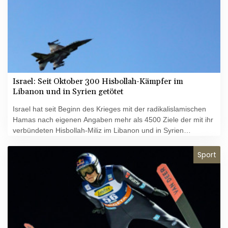
Israel: Seit Oktober 300 Hisbollah-Kämpfer im
Libanon und in Syrien getötet
Israel hat seit Beginn des Krieges mit der radikalislamischen
Hamas nach eigenen Angaben mehr als 4500 Ziele der mit ihr
verbündeten Hisbollah-Miliz im Libanon und in Syrien
angegriffen. Dabei seien in den vergangenen fünf Monaten
300 Hisbollah-Kämpfer getötet und mehr als 750 verletzt
Sport
worden, erklärte die israelische Armee am Dienstag. Derweil
gingen die gegenseitigen Angriffe weiter, die Hisbollah meldete
den Abschuss von mehr als hundert Katjuscha-Raketen auf
israelische Militärstellungen.