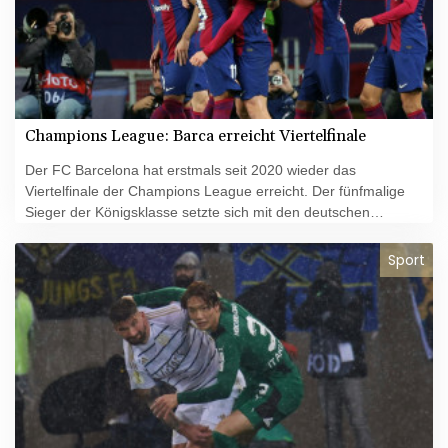
Champions League: Barca erreicht Viertelfinale
Der FC Barcelona hat erstmals seit 2020 wieder das
Viertelfinale der Champions League erreicht. Der fünfmalige
Sieger der Königsklasse setzte sich mit den deutschen
Nationalspielern Marc-Andre ter Stegen und Ilkay Gündogan
im Achtelfinal-Rückspiel 3:1 (2:1) gegen die SSC Neapel
Sport
durch. Das Hinspiel in Italien war 1:1 ausgegangen.