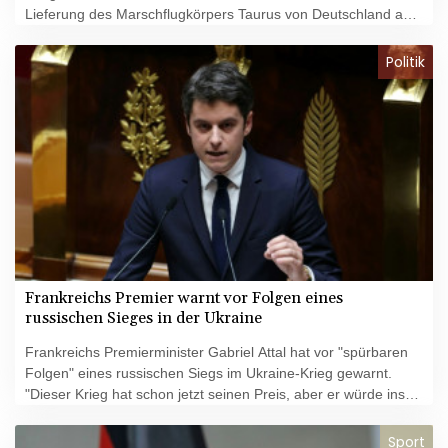
Lieferung des Marschflugkörpers Taurus von Deutschland an
die Ukraine. Demnach unterzeichneten bis
Dienstagnachmittag mindestens 13 Abgeordnete eine
Politik
gemeinsame persönliche Erklärung, in der solche Lieferungen
gefordert werden. Dem Unions-Antrag für Taurus-Lieferungen
wollen die Unterzeichnerinnen und Unterzeichner aber
demnach am Donnerstag im Bundestag nicht zustimmen.
Frankreichs Premier warnt vor Folgen eines
russischen Sieges in der Ukraine
Frankreichs Premierminister Gabriel Attal hat vor "spürbaren
Folgen" eines russischen Siegs im Ukraine-Krieg gewarnt.
"Dieser Krieg hat schon jetzt seinen Preis, aber er würde ins
Unermessliche steigen, wenn Russland die Ukraine besiegen
würde", sagte Attal am Dienstag in einer Parlamentsdebatte
Sport