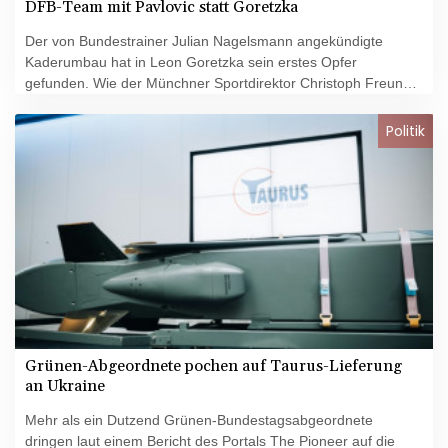
DFB-Team mit Pavlovic statt Goretzka
Der von Bundestrainer Julian Nagelsmann angekündigte
Kaderumbau hat in Leon Goretzka sein erstes Opfer
gefunden. Wie der Münchner Sportdirektor Christoph Freund
am Dienstagabend indirekt bestätigte, wird der Mittelfeldspieler
des Fußball-Rekordmeisters nicht für die kommenden Spiele
Politik
der deutschen Nationalmannschaft in Frankreich (23. März)
und gegen die Niederlande (26. März) nominiert werden.
Dabei ist stattdessen Bayern-Youngster Aleksandar Pavlovic.
Grünen-Abgeordnete pochen auf Taurus-Lieferung
an Ukraine
Mehr als ein Dutzend Grünen-Bundestagsabgeordnete
dringen laut einem Bericht des Portals The Pioneer auf die