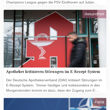
Champions League gegen die PSV Eindhoven auf Julian
Ryerson verzichten. Der 26 Jahre alte Rechtsverteidiger
verpasste die Einheit am Dienstagnachmittag aufgrund einer
Gesundheit
Hautentzündung. Das teilte der BVB mit. Die Dortmunder
hoffen aber, dass der Norweger bei der Partie am Mittwoch
(21.00 Uhr/DAZN) einsatzbereit ist.
Apotheker kritisieren Störungen im E-Rezept-System
Der Deutsche Apothekerverband (DAV) kritisiert Störungen im
E-Rezept-System. "Immer häufiger und insbesondere in den
Morgenstunden kommt es dazu, dass der Zugang zum E-
Rezept-System nicht möglich ist", erklärte der DAV-Vorsitzende
Hans-Peter Hubmann am Dienstag. Patientinnen und
Politik
Patienten, die dringend Medikamente benötigen, müssten