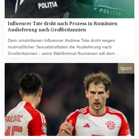
Influencer Tate droht nach Prozess in Rumänien
Auslieferung nach Großbritannien
Dem umstrittenen Influencer Andrew Tate droht wegen
mutmaßlicher Sexualstraftaten die Auslieferung nach
Großbritannien - seine Wahlheimat Rumänien will dem
ehemaligen Kickboxer aber erst selbst den Prozess machen.
Ein Gericht in Bukarest ordnete am Dienstag an, einen von
Sport
einem Londoner Gericht erlassenen Haftbefehl gegen Tate
erst zu vollstrecken, wenn sein Strafverfahren in Rumänien
wegen Menschenhandels und anderer Vorwürfe "endgültig"
abgeschlossen ist. Das könnte Jahre dauern.