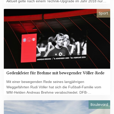
Aktuell gelte nach einem Technik-Upgrade im Jahr 2018 nur
die Hälfte der knapp 600 Taurus-Systeme der deutschen
Streitkräfte als einsatzbereit, berichtete die "Welt" am
Sport
Dienstag. Bei der anderen Hälfte sei die Zertifizierung
abgelaufen.
Gedenkfeier für Brehme mit bewegender Völler-Rede
Mit einer bewegenden Rede seines langjährigen
Weggefährten Rudi Völler hat sich die Fußball-Familie vom
WM-Helden Andreas Brehme verabschiedet. DFB-
Sportdirektor Völler, mit Brehme 1990 in Italien Weltmeister,
sowie zahlreiche weitere Freunde und Mitspieler erwiesen
Boulevard
dem am 20. Februar plötzlich Verstorbenen bei der
Gedenkfeier am Dienstag in München die letzte Ehre.