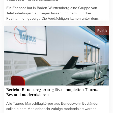
Ein Ehepaar hat in Baden-Württemberg eine Gruppe von
Telefonbetrügern auffliegen lassen und damit für drei
Festnahmen gesorgt. Die Verdächtigen kamen unter dem
Verdacht des gewerbsmäßigen Bandenbetrugs in
Untersuchungshaft, wie Polizei und Staatsanwaltschaft in
Politik
Heilbronn am Dienstag mitteilten. Demnach wurde eine 57-
Jährige am Donnerstagabend von einem vermeintlichen
Polizisten angerufen, der angab, ihre Tochter habe einen
schweren Verkehrsunfall verursacht.
Bericht: Bundesregierung lässt kompletten Taurus-
Bestand modernisieren
Alle Taurus-Marschflugkörper aus Bundeswehr-Beständen
sollen einem Medienbericht zufolge modernisiert werden.