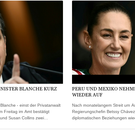
NISTER BLANCHE KURZ
PERU UND MEXIKO NEHM
WIEDER AUF
lanche - einst der Privatanwalt
Nach monatelangem Streit um Asy
m Freitag im Amt bestätigt
Regierungschefin Betssy Chávez
und Susan Collins zwei
diplomatischen Beziehungen wie
 gegen die umstrittene
am Freitag in einer gemeinsame
gerliche Republikaner Bill
dürfen und befinde sich auf dem