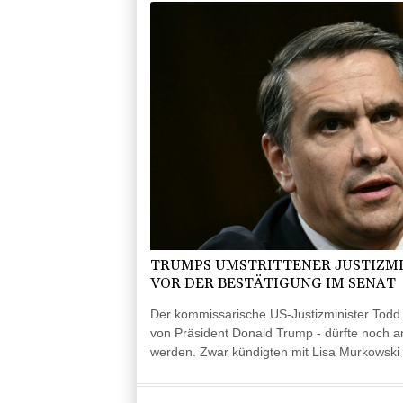
TRUMPS UMSTRITTENER JUSTIZMI
VOR DER BESTÄTIGUNG IM SENAT
Der kommissarische US-Justizminister Todd B
von Präsident Donald Trump - dürfte noch a
werden. Zwar kündigten mit Lisa Murkowski 
Senatorinnen von Trumps Republikanern an,
Personalie stimmen zu wollen. Der bislang zö